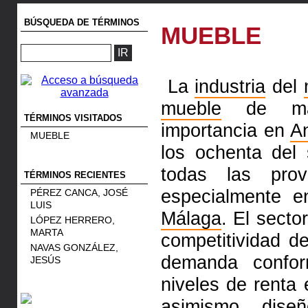
BÚSQUEDA DE TÉRMINOS
MUEBLE
La
industria
del
mueble
de made
TÉRMINOS VISITADOS
importancia en
A
MUEBLE
los ochenta del
todas las prov
TÉRMINOS RECIENTES
especialmente 
PÉREZ CANCA, JOSÉ
LUIS
Málaga
. El secto
LÓPEZ HERRERO,
MARTA
competitividad d
NAVAS GONZÁLEZ,
demanda confor
JESÚS
niveles de renta
asimismo, dis