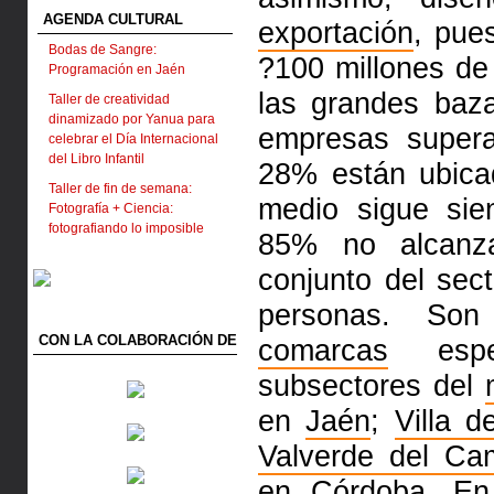
AGENDA CULTURAL
exportación
, pue
Bodas de Sangre:
?100 millones d
Programación en Jaén
las grandes baz
Taller de creatividad
dinamizado por Yanua para
empresas supera
celebrar el Día Internacional
del Libro Infantil
28% están ubic
Taller de fin de semana:
medio sigue si
Fotografía + Ciencia:
fotografiando lo imposible
85% no alcanza
conjunto del se
personas. So
CON LA COLABORACIÓN DE
comarcas
espec
subsectores del
en
Jaén
;
Villa d
Valverde del Ca
en
Córdoba
. En