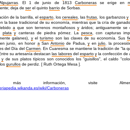
Alpujarras
. El 1 de junio de 1813
Carboneras
se erige en
m
ente; deja de
ser
el quinto
barrio
de Sorbas.
ción de la barrilla, el
esparto
, los
cereales
, las
frutas
, los garbanzos
y
en la base
tradicional de su economía, mientras que la cría de ganad
debido
a
que son terrenos montañosos
y
áridos; antiguamente se 
e
plata
y
canteras de piedra pómez. La
pesca
, con capturas
imp
lmente galanes),
y
el
turismo
son las claves de su
economía. Sus
f
 en junio, en honor
a
San
Antonio
de
Padua,
y
en
julio
, la procesió
s del Día del
Carmen
. En
Cuaresma se mantiene la tradición de "la 
 Entre su
artesanía destacan
las labores
del
esparto
y
la confección de 
y
de sus platos típicos son conocidos los "guisillos", el caldo
"colo
los
gurullos
de perdiz. [ Ruth Ortega Mesa ].
 más información, visite Almeríape
meriapedia.wikanda.es/wiki/Carboneras