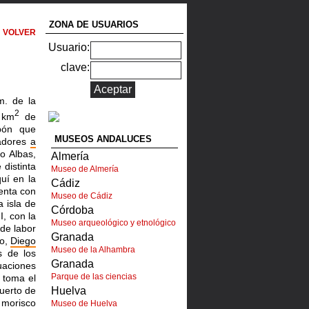
ZONA DE USUARIOS
VOLVER
Usuario:
clave:
. de la
2
 km
de
ón que
MUSEOS ANDALUCES
cadores
a
o Albas,
Almería
de
distinta
Museo de Almería
uí en la
Cádiz
nta con
Museo de Cádiz
 isla de
Córdoba
I, con la
Museo arqueológico y etnológico
 de labor
Granada
io,
Diego
Museo de la Alhambra
s de los
Granada
uaciones
Parque de las ciencias
 toma el
uerto de
Huelva
 morisco
Museo de Huelva