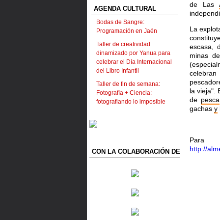
de Las
AGENDA CULTURAL
independi
Bodas de Sangre:
La explota
Programación en Jaén
constituy
Taller de creatividad
escasa,
dinamizado por Yanua para
minas d
celebrar el Día Internacional
(especia
del Libro Infantil
celebran
pescadore
Taller de fin de semana:
la vieja".
Fotografía + Ciencia:
de
pesca
fotografiando lo imposible
gachas
y
Para
http://al
CON LA COLABORACIÓN DE