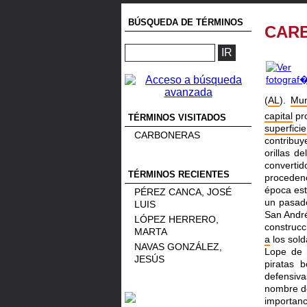
BÚSQUEDA DE TÉRMINOS
CAR
(
AL
).
Mun
capital
pro
TÉRMINOS VISITADOS
superficie
CARBONERAS
contribu
orillas d
converti
TÉRMINOS RECIENTES
proceden
época est
PÉREZ CANCA, JOSÉ
un pasad
LUIS
San Andr
LÓPEZ HERRERO,
construcc
MARTA
a
los sold
NAVAS GONZÁLEZ,
Lope de
JESÚS
piratas 
defensiv
nombre 
importan