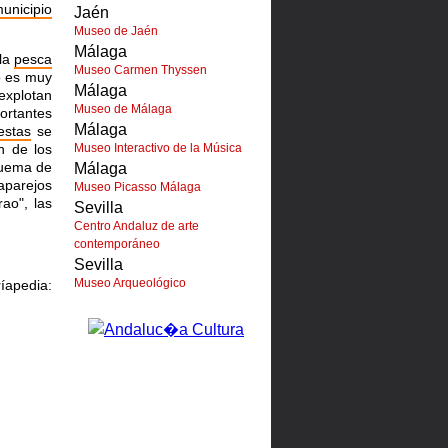
unicipio
Jaén
Museo de Jaén
Málaga
la
pesca
Museo Carmen Thyssen
o es muy
Málaga
explotan
Museo de Málaga
ortantes
Málaga
iestas
se
n de los
Museo Interactivo de la Música
quema de
Málaga
aparejos
Museo Picasso Málaga
rao", las
Sevilla
Centro Andaluz de arte
contemporáneo
Sevilla
Museo Arqueológico
dia: