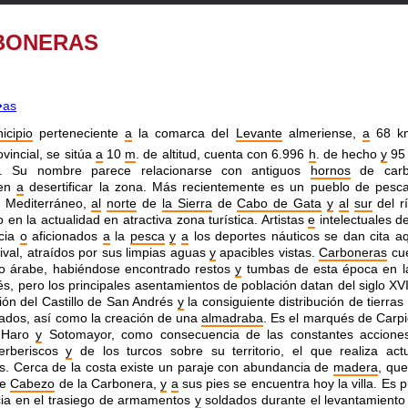
BONERAS
icipio
perteneciente
a
la comarca del
Levante
almeriense,
a
68 km
vincial, se sitúa
a
10
m
.
de altitud, cuenta con 6.996
h
. de hecho
y
95
. Su nombre parece relacionarse
con antiguos
hornos
de carb
yen
a
desertificar la zona. Más
recientemente es un pueblo de pes
el Mediterráneo,
al
norte
de
la Sierra
de
Cabo de Gata
y
al
sur
del rí
do en
la actualidad en atractiva zona turística. Artistas
e
intelectuales 
cia
o
aficionados
a
la
pesca
y
a
los deportes náuticos
se dan cita aq
ival, atraídos por sus limpias aguas
y
apacibles vistas.
Carboneras
cue
o árabe, habiéndose
encontrado restos
y
tumbas de esta época en la
és, pero
los principales asentamientos de población datan del siglo XVI
ión del Castillo de San Andrés
y
la consiguiente distribución de
tierras
ados, así como la creación de una
almadraba
.
Es el marqués de Carp
 Haro
y
Sotomayor, como
consecuencia de las constantes accione
berberiscos
y
de
los turcos sobre su territorio, el que realiza act
as.
Cerca de la costa existe un paraje con abundancia de
madera
, que
de
Cabezo
de la Carbonera,
y
a
sus pies se encuentra hoy la villa.
Es p
cia en el trasiego de armamentos
y
soldados durante
el levantamiento