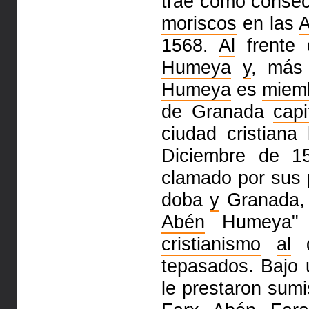
trae como consec
moriscos
en las
A
1568.
Al
frente 
Humeya
y
, más
Humeya
es
miem
de Gra­nada
capi
ciudad cristiana 
Diciembre de 
clamado por sus 
do­ba
y
Gra­na­da,
Abén
Hu­me­ya" 
cristianismo
al
q
tepasados. Bajo
le prestaron sum