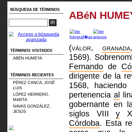
BÚSQUEDA DE TÉRMINOS
ABéN HUME
(válor,
granada
TÉRMINOS VISITADOS
1569).
Sobrenomb
ABÉN HUMEYA
Fernando
de
Có
dirigente de la r
TÉRMINOS RECIENTES
PÉREZ CANCA, JOSÉ
1568, haciendo 
LUIS
pertenencia
al
lin
LÓPEZ HERRERO,
MARTA
gobernante en 
NAVAS GONZÁLEZ,
JESÚS
siglos VIII
y
XI
Córdoba
. Esta r