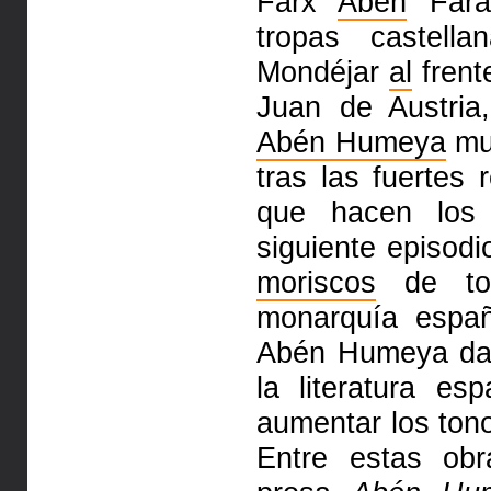
Farx
Abén
Far
tropas castell
Mondéjar
al
fren
Juan de Aus­tria
Abén Humeya
mue
tras las fuertes
que hacen los
siguiente episodi
moriscos
de tod
monarquía españ
Abén Hu­meya da
la literatura es
aumentar los tono
Entre estas obr