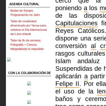
cerco que la 
AGENDA CULTURAL
poniendo
a
los
m
Bodas de Sangre:
de las disposi
Programación en Jaén
Capitulaciones
fi
Taller de creatividad
dinamizado por Yanua para
Reyes Ca­tó­li­
celebrar el Día Internacional
del Libro Infantil
dispone una ser
Taller de fin de semana:
conversión
al
cr
Fotografía + Ciencia:
fotografiando lo imposible
rasgos culturales
Islam andaluz 
Suspendidas de h
CON LA COLABORACIÓN DE
aplicarán
a
parti
Felipe II
. Por el
el uso de la
le
baños y ceremo