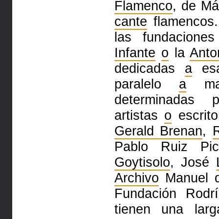
Flamenco
, de Má
cante
flamencos.
las fundacione
Infante
o
la
Anto
dedicadas
a
esa
paralelo
a
ma
determinadas
artistas
o
escrito
Gerald Brenan
,
R
Pablo Ruiz Pi
Goytisolo
, José
Archivo
Manuel 
Fundación Rodr
tienen una larg