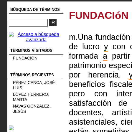
BÚSQUEDA DE TÉRMINOS
FUNDACIóN
m.Una fundación 
de lucro
y
con ob
TÉRMINOS VISITADOS
formada
a
partir
FUNDACIÓN
patrimonio especí
por herencia,
TÉRMINOS RECIENTES
beneficios fisca
PÉREZ CANCA, JOSÉ
LUIS
pero con inte
LÓPEZ HERRERO,
MARTA
satisfacción de
NAVAS GONZÁLEZ,
docentes, artíst
JESÚS
asistenciales, cie
están sometida