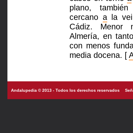
plano, tambié
cercano
a
la vei
Cádiz. Menor
Almería, en tan
con menos funda
media docena. [
Andalupedia © 2013 - Todos los derechos reservados
Señ