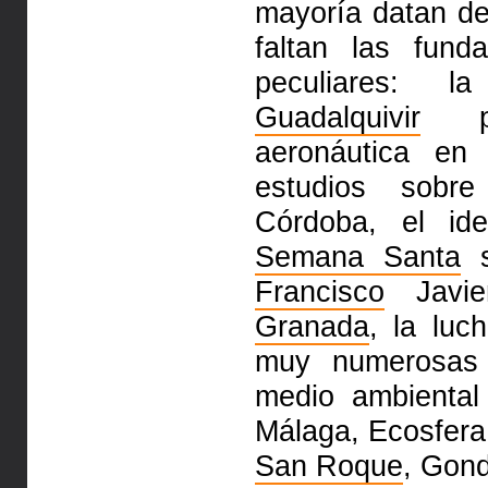
mayoría datan de
faltan las fund
peculiares: l
Guadalquivir
pro
aeronáutica en
estudios sob
Córdoba, el ide
Semana Santa
s
Francisco
Javi
Granada
, la luc
muy numerosas 
medio ambienta
Málaga, Ecosfera,
San Roque
, Gond