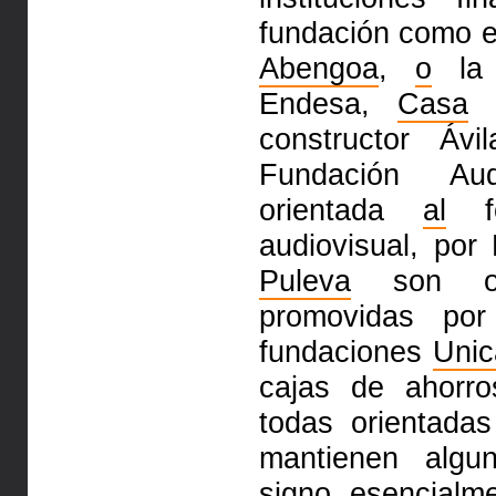
fundación como el
Abengoa
,
o
la 
Endesa,
Casa
d
constructor Á
Fundación Aud
orientada
al
fo
audiovisual, po
Puleva
son otr
promovidas por
fundaciones
Unic
cajas de ahorr
todas orientada
mantienen algu
signo esencialm