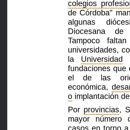
colegios profesio
de Córdoba" man
algunas dióce
Diocesana de
Tampoco faltan
universidades, c
la
Universidad
d
fundaciones que 
el de las or
económica,
desar
o
implantación de
Por
provincias
, 
mayor número d
casos en torno
a