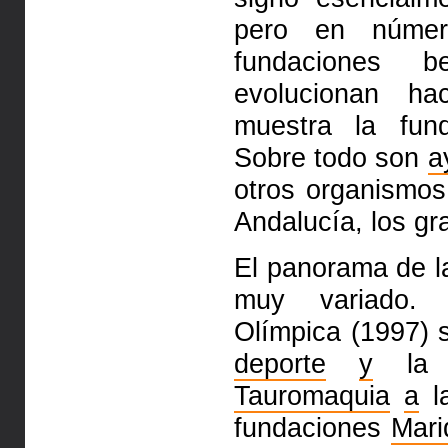
pero en númer
fundaciones 
evolucionan ha
muestra la fund
Sobre todo son
a
otros organismos,
Andalucía, los gr
El panorama de l
muy variado. 
Olímpica (1997) 
deporte
y
la 
Tauromaquia
a
l
fundaciones
Mariq