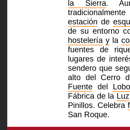
la Sierra
. A
tradicionalmente
estación
de
esqu
de su entorno c
hostelería
y
la
co
fuentes de riqu
lugares de inter
sendero que seguí
alto del Cerro 
Fuente
del
Lob
Fábrica de la
Luz
Pinillos. Celebra
San Roque.