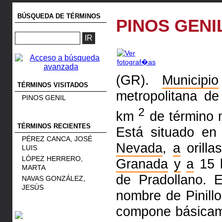
BÚSQUEDA DE TÉRMINOS
PINOS GENI
(GR).
Municipio
TÉRMINOS VISITADOS
metropolitana d
PINOS GENIL
2
km
de término 
TÉRMINOS RECIENTES
Está situado en
PÉREZ CANCA, JOSÉ
Nevada
,
a
orilla
LUIS
LÓPEZ HERRERO,
Granada
y
a
15 
MARTA
de Pradollano. 
NAVAS GONZÁLEZ,
JESÚS
nombre de Pinill
compone básica