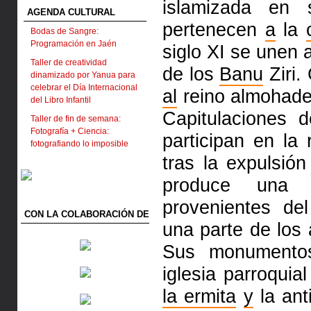
islamizada en 
AGENDA CULTURAL
pertenecen
a
la
Bodas de Sangre:
Programación en Jaén
siglo XI se unen a
Taller de creatividad
de los
Banu
Ziri.
dinamizado por Yanua para
celebrar el Día Internacional
al
reino almohad
del Libro Infantil
Capitulaciones 
Taller de fin de semana:
Fotografía + Ciencia:
participan en la
fotografiando lo imposible
tras la expulsió
produce una 
provenientes de
CON LA COLABORACIÓN DE
una parte de los
Sus monumentos
iglesia parroqui
la ermita
y
la an