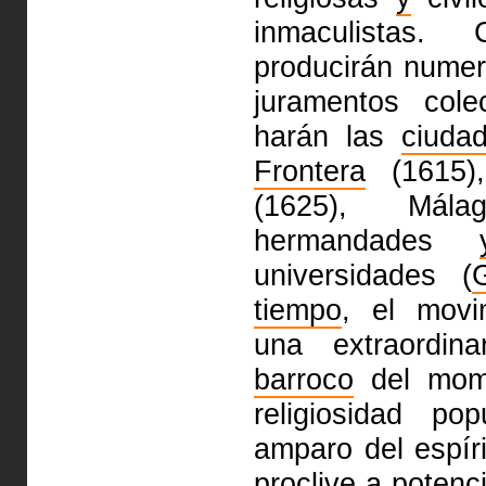
inmaculistas
producirán numer
juramentos cole
harán las
ciuda
Frontera
(1615
(1625), Mála
hermandades
universidades (
tiempo
, el movi
una extraordin
barroco
del mo
religiosidad p
amparo del espíri
proclive
a
potenci