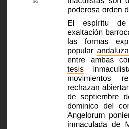
maculistas son 
poderosa orden d
El espíritu d
exaltación barro
las formas expr
popular
andaluza
entre ambas co
tesis
inmaculis
movimientos re
rechazan abiertam
de septiembre d
dominico del co
Angelorum ponie
inmaculada de M