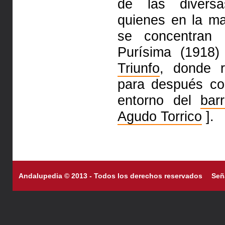
de las diver
quienes en la m
se concentran
Purísima (1918)
Triunfo
, donde r
para después con
entorno del
barr
Agudo Torrico
].
Andalupedia © 2013 - Todos los derechos reservados
Señ