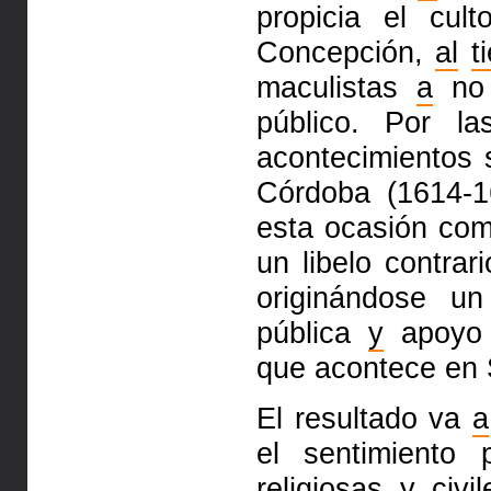
propicia el cul
Concepción,
al
t
maculistas
a
no 
público. Por l
acontecimientos 
Córdoba (1614-
esta ocasión co
un libelo contrar
originándose un
pública
y
apoyo i
que acontece en 
El resultado va
a
el sentimiento
religiosas
y
civi