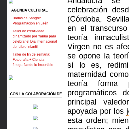
Andalucía se 
celebración des
AGENDA CULTURAL
(Córdoba, Sevill
Bodas de Sangre:
Programación en Jaén
en el transcurs
Taller de creatividad
teoría inmaculi
dinamizado por Yanua para
celebrar el Día Internacional
Virgen no es afec
del Libro Infantil
se opone la teor
Taller de fin de semana:
Fotografía + Ciencia:
sí lo es, redi
fotografiando lo imposible
maternidad como
teoría forma 
programáticos d
CON LA COLABORACIÓN DE
principal valed
apoyada por los
esta orden; mien