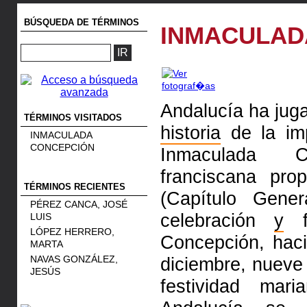
BÚSQUEDA DE TÉRMINOS
INMACULAD
Andalucía ha jug
TÉRMINOS VISITADOS
historia
de la imp
INMACULADA
CONCEPCIÓN
Inmaculada 
franciscana prop
TÉRMINOS RECIENTES
(Capítulo Gen
PÉREZ CANCA, JOSÉ
celebración
y
fe
LUIS
LÓPEZ HERRERO,
Concepción, haci
MARTA
NAVAS GONZÁLEZ,
diciembre, nueve
JESÚS
festividad mar