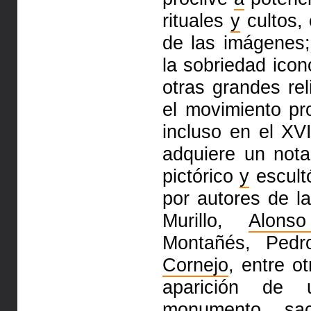
rituales
y
cultos, 
de las imágenes;
la sobriedad icon
otras grandes rel
el movimiento pr
incluso en el XV
adquiere un not
pictórico
y
escult
por autores de l
Murillo,
Alons
Montañés, Ped
Cornejo
, entre o
aparición de 
monumento sac