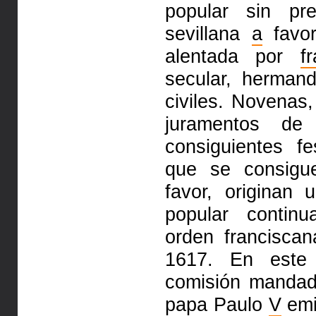
popular sin pr
sevillana
a
favo
alentada por
f
secular, herma
civiles. Novenas
juramentos de 
consiguientes f
que se consigu
favor, originan
popular contin
orden francisca
1617. En est
comisión manda
papa Paulo
V
emi