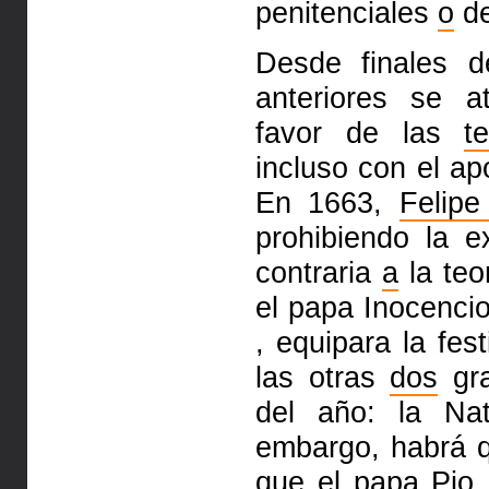
penitenciales
o
de
Desde finales de
anteriores se a
favor de las
t
incluso con el ap
En 1663,
Felipe
prohibiendo la e
contraria
a
la teo
el papa Inocencio
, equipara la fes
las otras
dos
gra
del año: la Na
embargo, habrá 
que el papa Pio