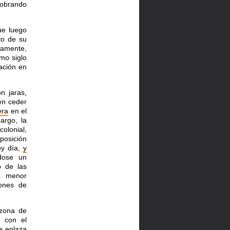
cobrando
ue luego
to de su
vamente,
smo siglo
lación en
n jaras,
en ceder
era
en el
argo, la
colonial,
sposición
y día,
y
ndose un
o de las
la menor
rones de
zona de
o con el
e enlaza