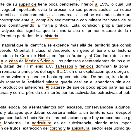
rte de su
superficie
tiene poca pendiente, inferior
al
15%, lo cual ju
 vegetal importante evita la erosión de sus pobres suelos. La rique
identifica históricamente
a
la comarca, la cual se extiende sobre un
 correspondiente
al
complejo sedimentario con mineralizaciones de s
os constituyendo la franja pirítica. Esta condición propia tambié
adyacentes significa que la minería sea el primer recurso de la
iferentes períodos de la
historia
.
 natural que la identifica se extiende más allá del territorio que con
évalo Oriental. Incluso el Andévalo en general tiene una
histori
iendo
a
la
Cora
de
Niebla
en época árabe
y
al
Condado de la mis
o
a
la
casa
de
Medina Sidonia
. Los primeros asentamientos de los que 
a datan del III milenio a.C.
Tartessos
y
fenicios
dominan la zona h
n romana
a
principios del siglo II a.C. en una explotación que otorga 
que no volverá
a
conocer hasta época industrial. De hecho, tras la de
nio romano la actividad
minera
queda casi en el abandono sin alca
e producción anteriores.
Al
tratarse de suelos poco aptos para las act
arias
y
con la pérdida de interés por las actividades extractivas el po
esta época los asentamientos son escasos, conservándose algunos 
dos
y
atalayas que daban cobertura militar
a
un territorio casi despob
que conducían hacia
Niebla
. Las poblaciones que hoy conocemos se g
a
Moderna. La
agricultura
es de subsistencia, siendo más impor
ón de frutos, extracción del
corcho
y
la
apicultura
, sector este último q