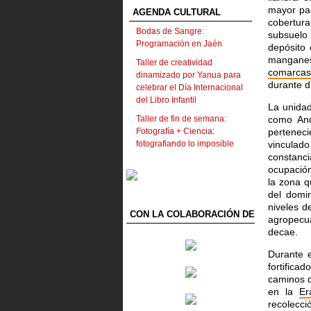
mayor pa
AGENDA CULTURAL
cobertura
Bodas de Sangre:
subsuelo 
Programación en Jaén
depósito
manganes
Taller de creatividad
comarcas
dinamizado por Yanua para
durante d
celebrar el Día Internacional
del Libro Infantil
La unidad
Taller de fin de semana:
como And
Fotografía + Ciencia:
pertenec
fotografiando lo imposible
vinculad
constanci
ocupació
la zona 
del domi
niveles d
CON LA COLABORACIÓN DE
agropecu
decae.
Durante 
fortifica
caminos 
en la
Er
recolecci