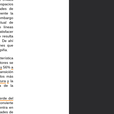
espacios
ades de
mente la
 embargo
ctual de
o líneas
tisfacer
 resulta
. De ahí
nes que
piña.
erística
ctores se
y
56%
a
ansición
los más
tura
y
la
a de la
erde del
onvierte
entra en
dades de