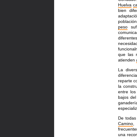
Huelva
ca
bien dif
adaptac
població
peso
sufi
comunica
diferent
necesida
funciona
que las 
atienden
La diver
diferenci
reparte 
la const
entre los
bajos del
ganaderí
especiali
De todas
Camino
,
frecuent
una recon