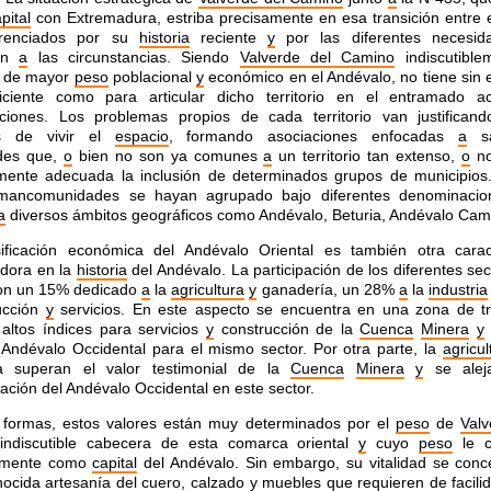
pital
con Extremadura, estriba precisamente en esa transición entre 
erenciados por su
historia
reciente
y
por las diferentes necesid
ión
a
las circunstancias. Siendo
Valverde del Camino
indiscutible
n de mayor
peso
poblacional
y
económico en el Andévalo, no tiene sin
ciente como para articular dicho territorio en el entramado a
ciones. Los problemas propios de cada territorio van justificand
es de vivir el
espacio
, formando asociaciones enfocadas
a
sa
des que,
o
bien no son ya comunes
a
un territorio tan extenso,
o
no
lmente adecuada la inclusión de determinados grupos de municipios
mancomunidades se hayan agrupado bajo diferentes denominacio
a
diversos ámbitos geográficos como Andévalo, Beturia, Andévalo Cam
sificación económica del Andévalo Oriental es también otra caract
adora en la
historia
del Andévalo. La participación de los diferentes se
con un 15% dedicado
a
la
agricultura
y
ganadería, un 28%
a
la
industria
rucción
y
servicios. En este aspecto se encuentra en una zona de tr
 altos índices para servicios
y
construcción de la
Cuenca
Minera
y
 Andévalo Occidental para el mismo sector. Por otra parte, la
agricul
a superan el valor testimonial de la
Cuenca
Minera
y
se alej
zación del Andévalo Occidental en este sector.
 formas, estos valores están muy determinados por el
peso
de
Valv
 indiscutible cabecera de esta comarca oriental
y
cuyo
peso
le c
emente como
capital
del Andévalo. Sin embargo, su vitalidad se conc
ocida artesanía del cuero,
calzado
y
muebles que requieren de facili