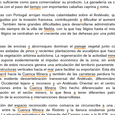
lo suficiente como para comercializar su producto. La ganadería va 
ia con el paso del
tiempo
con importantes cabañas caprina
y
ovina.
ras con Portugal arrojan muchas calamidades sobre el Andévalo, q
guidas por la invasión francesa, contribuyendo
a
dificultar el aumen
. También tiene grandes dificultades para desarrollarse administrati
do siempre de la villa de
Niebla
, con la que hay litigios hasta el mi
 litigios se centraban en el creciente uso de las dehesas por una pob
esas de encinas
y
alcornoques dominan el
paisaje
vegetal junto co
nes aisladas de pinos
y
recientes plantaciones de eucaliptos que hac
la vegetación arbórea autóctona. La regeneración de la actividad
min
X supone evidentemente el impulso económico de la zona; sin emb
ón de estos recursos genera una articulación del territorio puramente 
estructuras
verticales hacia el
mar
para facilitar su exportación. Esta di
arril
hacia la
Cuenca
Minera
y
también de las
carreteras
perdura ho
la evidente desvertebración transversal del Andévalo, diferenciá
 Occidental lejano
e
inconexo
y
un Andévalo Oriental en el centr
ciones entre la
Cuenca
Minera
. Otro hecho diferenciador es 
ización en el sector minero, lo que lleva
a
tener diferentes pat
ión de la economía
e
intervenciones desarrollistas.
ción del
espacio
reconocido como comarca se circunscribe
a
una 
n entre la
Cuenca
Minera
de Riotinto
y
la llanura onubense junt
La situación estratégica de
Valverde del Camino
junto
a
la N-435, qu