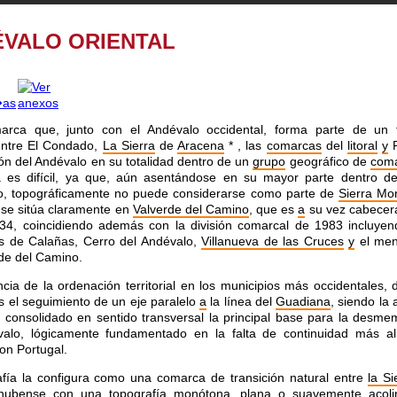
VALO ORIENTAL
arca que, junto con el Andévalo occidental, forma parte de un te
entre El Condado,
La Sierra
de
Aracena
*
, las
comarcas
del
litoral
y
P
ión del Andévalo en su totalidad dentro de un
grupo
geográfico de
com
a es difícil, ya que, aún asentándose en su mayor parte dentro de
no, topográficamente no puede considerarse como parte de
Sierra Mo
se sitúa claramente en
Valverde del Camino
, que es
a
su vez cabecera
34, coincidiendo además con la división comarcal de 1983 incluye
s de Calañas, Cerro del Andévalo,
Villanueva de las Cruces
y
el men
de del Camino.
cia de la ordenación territorial en los municipios más occidentales,
es el seguimiento de un eje paralelo
a
la línea del
Guadiana
, siendo la
 consolidado en sentido transversal la principal base para la desme
valo, lógicamente fundamentado en la falta de continuidad más al
con Portugal.
fía la configura como una comarca de transición natural entre
la Si
onubense con una topografía monótona, plana
o
suavemente acoli