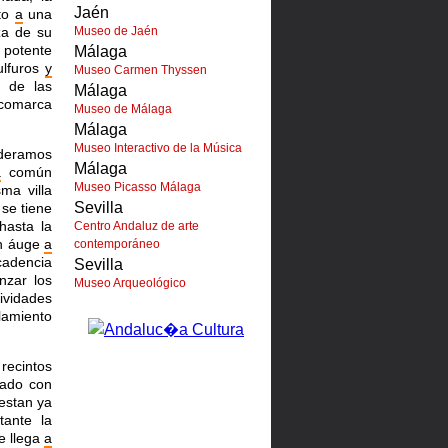
Jaén
nto
a
una
za de su
Museo de Jaén
 potente
Málaga
ulfuros
y
Museo Carmen Thyssen
n de las
Málaga
 comarca
Museo de Málaga
Málaga
Museo Interactivo de la Música
sideramos
Málaga
a
común
Museo Picasso Málaga
ma villa
Sevilla
se tiene
asta la
Centro Andaluz de arte
un áuge
a
contemporáneo
cadencia
Sevilla
nzar los
Museo Arqueológico
ividades
blamiento
recintos
lado con
estan ya
tante la
ue llega
a