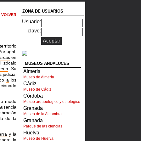
ZONA DE USUARIOS
VOLVER
Usuario:
clave:
rritorio
ortugal.
arcas
en
l zócalo
MUSEOS ANDALUCES
rena
. Su
Almería
 judicial
Museo de Almería
ndo
a
los
Cádiz
cionado
Museo de Cádiz
Córdoba
 de modo
Museo arqueológico y etnológico
 ausencia
Granada
mbración
Museo de la Alhambra
lá de la
Granada
Parque de las ciencias
Huelva
erra
y
la
Museo de Huelva
nada; la