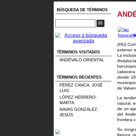
BÚSQUEDA DE TÉRMINOS
ANDÉ
(HU).Com
extenso 
TÉRMINOS VISITADOS
La inclus
ANDÉVALO ORIENTAL
Andalucí
hercinia
cabecera 
desde 18
TÉRMINOS RECIENTES
municipio
PÉREZ CANCA, JOSÉ
de Valver
LUIS
LÓPEZ HERRERO,
La tenden
MARTA
natural, 
de un eje
NAVAS GONZÁLEZ,
del Andé
JESÚS
frontera 
Su orogra
llanura 