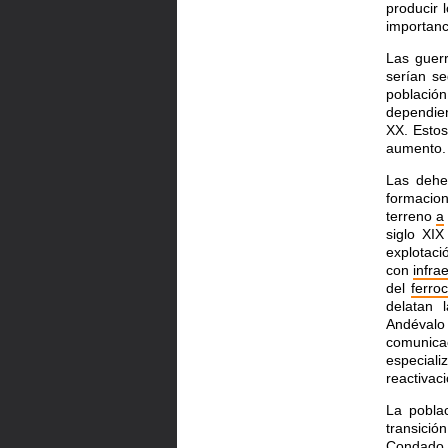
producir 
importanc
Las guer
serían se
población
dependien
XX. Estos
aumento.
Las deh
formacio
terreno
a
siglo XI
explotaci
con
infra
del
ferroc
delatan 
Andévalo
comunica
especial
reactivac
La pobla
transició
Condado. 