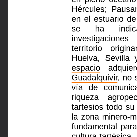
Hércules; Paus
en el estuario 
se ha indica
investigacione
territorio orig
Huelva
,
Sevilla
espacio
adquier
Guadalquivir
, no
vía de comunica
riqueza agrop
tartesios todo su
la zona minero-m
fundamental par
cultura tartésica