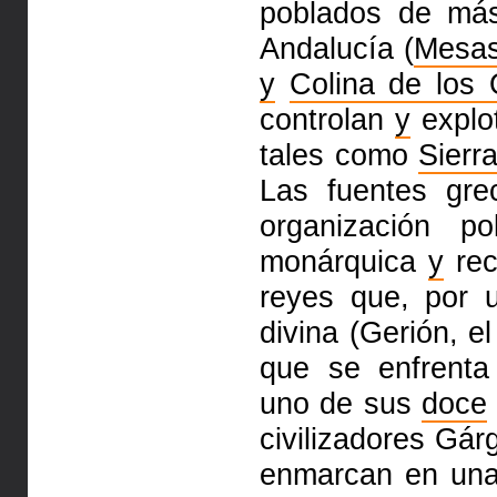
poblados de más
Andalucía (
Mesas
y
Colina de los
controlan
y
explot
tales como
Sierr
Las fuentes grec
organización p
monárquica
y
rec
reyes que, por 
divina (Gerión, e
que se enfrenta
uno de sus
doce
civilizadores Gár
enmarcan en una 