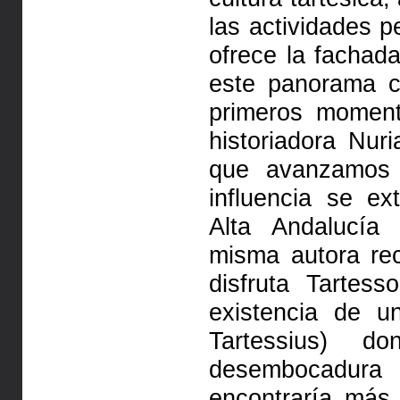
las actividades 
ofrece la fachada
este panorama con
primeros momen
historiadora Nur
que avanzamos
influencia se e
Alta Andalucí
misma autora re
disfruta Tartess
existencia de u
Tartessius) 
desembocadur
encontraría má