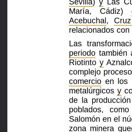
Sevilla
)
y
Las Cu
María, Cádiz)
Acebuchal
,
Cruz
relacionados co
Las transformac
periodo
también 
Riotinto
y
Aznalcó
complejo proceso
comercio
en los p
metalúrgicos
y
co
de la producció
poblados, com
Salomón en el núc
zona
minera
que