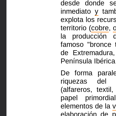
desde donde se 
inmediato
y
tamb
explota los recur
territorio (
cobre
,
la producción
famoso "bronce t
de Extremadura
Península Ibérica
De forma paral
riquezas del 
(alfareros, textil
papel primordi
elementos de la
v
elaboración de p