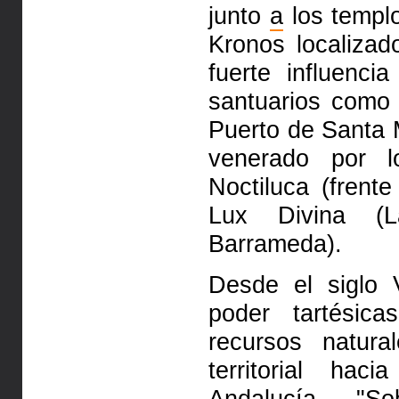
junto
a
los templo
Kronos localizad
fuerte influenc
santuarios como
Puerto de Santa 
venerado por 
Noctiluca (frent
Lux Divina (L
Barrameda).
Desde el siglo 
poder tartésic
recursos natura
territorial ha
Andalucía. "So