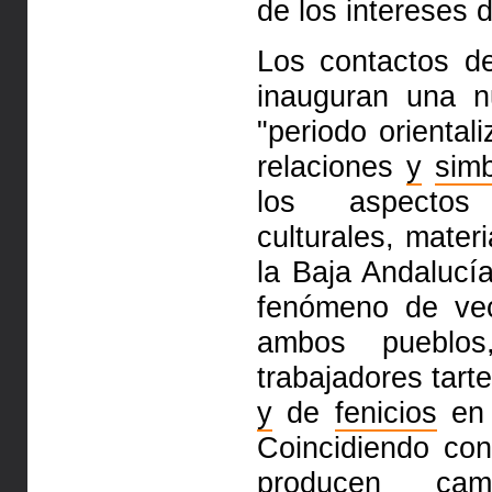
de los intereses 
Los contactos d
inauguran una 
"periodo oriental
relaciones
y
simb
los aspectos 
culturales, mater
la Baja Andalucí
fenómeno de ve
ambos pueblo
trabajadores tart
y
de
fenicios
en 
Coincidiendo co
producen cam