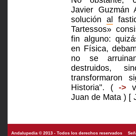
Javier Guzmán A
solución
al
fasti
Tartessos» consi
fin alguno: quiz
en Física, deba
no se arrui
destruidos, 
transformaron s
Historia". (
->
v
Juan de Mata
) [ 
Andalupedia © 2013 - Todos los derechos reservados
Señ