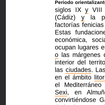
Periodo orientalizant
siglos IX
y
VIII 
(Cádiz)
y
la pr
factorías fenicias
Estas fundacion
económica, soc
ocupan lugares e
o
las márgenes d
interior del terri
las
ciudades
. La
en el ámbito
lito
el Mediterráneo
Sexi
, en Almuñ
convirtiéndose G