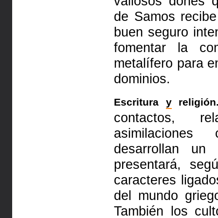
valiosos dones 
de Samos recibe
buen seguro inte
fomentar la c
metalífero para e
dominios.
Escritura
y
religión
contactos, r
asimilaciones 
desarrollan un
presentará, seg
caracteres ligad
del mundo grie
También los cult