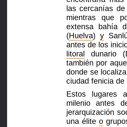
las cercanías de
mientras que po
extensa bahía d
(
Huelva
)
y
Sanlú
antes de los inic
litoral
dunario (D
también por aque
donde se localiza
ciudad fenicia de 
Estos lugares a
milenio antes 
jerarquización so
una élite
o
grupos