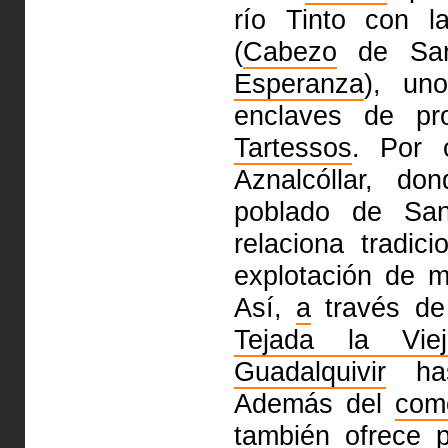
río Tinto con 
(
Cabezo
de Sa
Esperanza
), un
enclaves de p
Tartessos
. Por 
Aznalcóllar, d
poblado de San
relaciona tradi
explotación de m
Así,
a
través de 
Tejada la Viej
Guadalquivir
has
Además del
com
también ofrece 