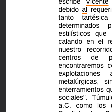
escribe
Vicente
debido
al
requeri
tanto tartési
determinados p
estilísticos qu
calando en el r
nuestro recorri
centros de p
encontraremos c
explotaciones
metalúrgicas, 
enterramientos q
sociales". Túmul
a.C. como los