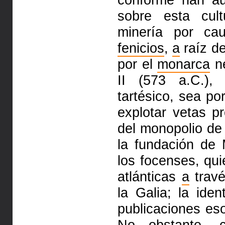
sobre esta cul
minería por ca
fenicios
,
a
raíz de
por el
monarca
ne
II (573 a.C.)
tartésico, sea po
explotar vetas p
del monopolio de 
la fundación de 
los focenses, qu
atlánticas
a
travé
la Galia; la iden
publicaciones eso
No obstante, 