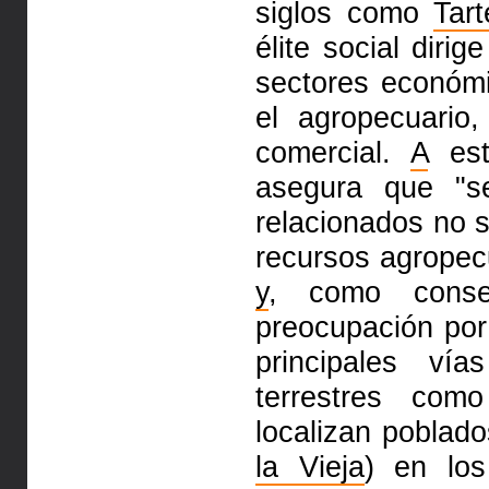
siglos como
Tar
élite social dirig
sectores económi
el agropecuario
comercial.
A
est
asegura que "s
relacionados no s
recursos agropec
y
, como conse
preocupación por 
principales ví
terrestres com
localizan poblados
la Vieja
) en los