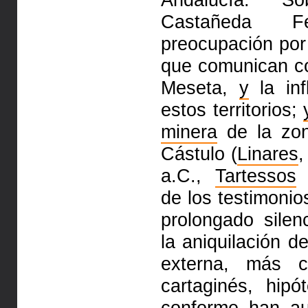
Castañeda F
preocupación por 
que comunican co
Meseta,
y
la in
estos territorios;
minera
de la zon
Cástulo (
Linares
,
a.C.,
Tartessos
d
de los testimonio
prolongado silen
la aniquilación d
externa, más c
cartaginés, hip
conforme han au