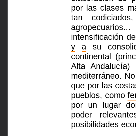
por las clases m
tan codiciado
agropecuario
intensificación d
y
a
su consolid
continental (pri
Alta Andalucía)
mediterráneo. N
que por las cost
pueblos, como
fe
por un lugar do
poder relevant
posibilidades ec