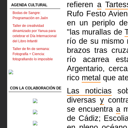
refieren
a
Tartes
AGENDA CULTURAL
Rufo Festo Avien
Bodas de Sangre:
Programación en Jaén
en un periplo de
Taller de creatividad
"las murallas de
dinamizado por Yanua para
celebrar el Día Internacional
río de su mismo
del Libro Infantil
brazos tras cruz
Taller de fin de semana:
Fotografía + Ciencia:
río acarrea e
fotografiando lo imposible
Argentario, cer
rico
metal
que ate
CON LA COLABORACIÓN DE
Las noticias
sob
diversas
y
contra
se encuentra
a
m
de Cádiz; Escoli
en pleno océano