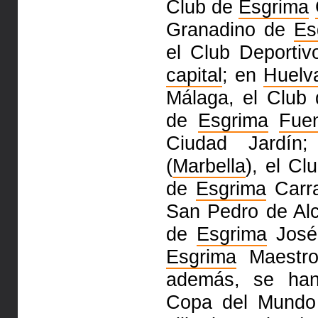
Club de
Esgrima
Granadino de
Es
el Club Deporti
capital
; en
Huelv
Málaga, el Club
de
Esgrima
Fuen
Ciudad Jardín
(
Marbella
), el C
de
Esgrima
Carr
San Pedro de Al
de
Esgrima
José
Esgrima
Maestro
además, se han
Copa del Mund