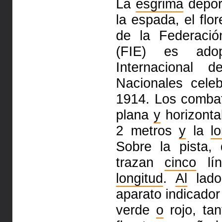
La
esgrima
deport
la espada, el flo
de la Federació
(FIE) es ado
Internacional 
Nacionales cele
1914. Los combat
plana
y
horizonta
2 metros
y
la
l
Sobre la pista
trazan
cinco
lín
longitud
.
Al
lado
aparato indicado
verde
o
rojo, ta