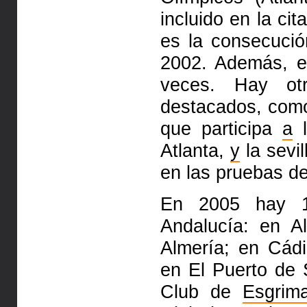
incluido en la ci
es la consecuci
2002. Además, 
veces. Hay otr
destacados, com
que participa
a
l
Atlanta,
y
la sevil
en las pruebas d
En 2005 hay 
Andalucía: en A
Almería; en Cád
en El Puerto de 
Club de
Esgrim