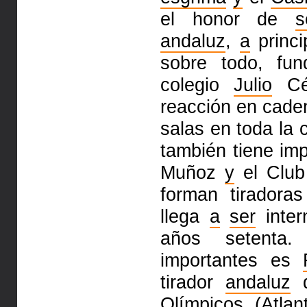
el honor de
s
andaluz
,
a
princi
sobre todo, fu
colegio
Julio
Cés
reacción en cad
salas en toda la
también tiene imp
Muñoz
y
el Club
forman tirador
llega
a
ser
inter
años setenta
importantes es
tirador
andaluz
q
Olímpicos (Atla