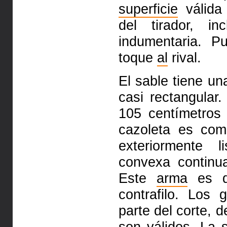
superficie
válida
del tirador, i
indumentaria. P
toque
al
rival.
El sable tiene u
casi rectangular
105 centímetro
cazoleta es co
exteriormente 
convexa continua
Este
arma
es d
contrafilo. Los
parte del corte, 
son válidos. La