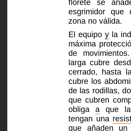
florete se añ
esgrimidor que 
zona no válida.
El equipo
y
la in
máxima protecció
de movimientos
larga cubre desd
cerrado, hasta l
cubre los abdom
de las rodillas, 
que cubren comp
obliga
a
que la
tengan una
resis
que añaden un 