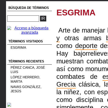
BÚSQUEDA DE TÉRMINOS
ESGRIMA
Arte de manejar l
y
otras armas
TÉRMINOS VISITADOS
como
deporte
des
ESGRIMA
Hay bajorreliev
muestran combat
TÉRMINOS RECIENTES
así como monume
PÉREZ CANCA, JOSÉ
LUIS
combates de
e
LÓPEZ HERRERO,
MARTA
Grecia
clásica, 
NAVAS GONZÁLEZ,
la niñez, con es
JESÚS
como disciplina
simplemente c