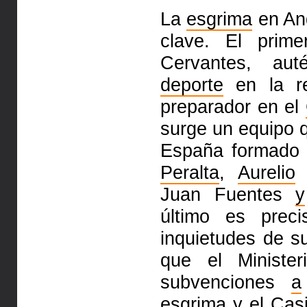
La
esgrima
en And
clave. El prim
Cervantes, aut
deporte
en la r
preparador en el
surge un equipo
España formado
Peralta
,
Aurelio
Juan Fuentes
y
último es prec
inquietudes de 
que el Minister
subvenciones
a
esgrima
y
el
Cas