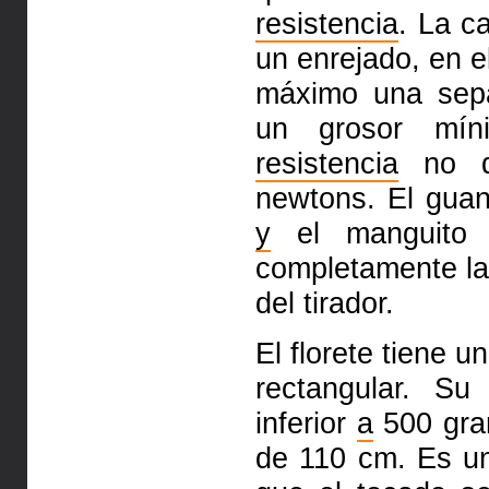
resistencia
. La c
un enrejado, en e
máximo una sepa
un grosor mín
resistencia
no 
newtons. El guan
y
el manguito d
completamente la
del tirador.
El florete tiene 
rectangular. S
inferior
a
500 gr
de 110 cm. Es 