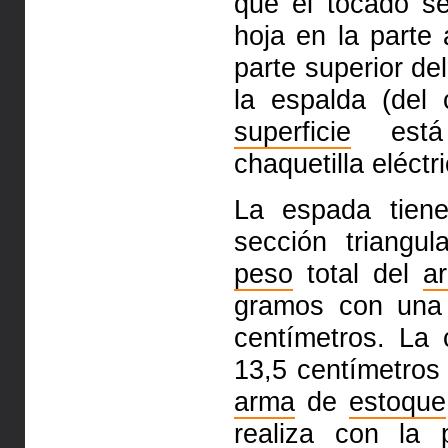
que el tocado se
hoja en la parte 
parte superior del
la espalda (del
superficie
está 
chaquetilla eléctr
La espada tie
sección triangul
peso
total del
a
gramos con un
centímetros. La
13,5 centímetros
arma
de
estoque
realiza con la 