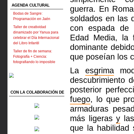
AGENDA CULTURAL
guerra. En Roma
Bodas de Sangre:
soldados en las q
Programación en Jaén
con espada d
Taller de creatividad
dinamizado por Yanua para
Edad Media, la 
celebrar el Día Internacional
del Libro Infantil
dominante debid
Taller de fin de semana:
que poseían los c
Fotografía + Ciencia:
fotografiando lo imposible
La
esgrima
mode
descubrimiento 
posterior perfec
CON LA COLABORACIÓN DE
fuego
, lo que pr
armaduras pesa
más ligeras
y
las
que la habilidad