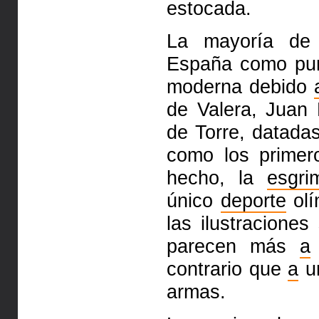
estocada.
La mayoría de 
España como pun
moderna debido
de Valera, Juan
de Torre, datad
como los primer
hecho, la
esgri
único
deporte
olí
las ilustracione
parecen más
a
contrario que
a
u
armas.