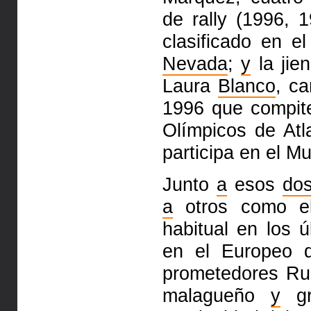
de rally (1996,
clasificado en e
Nevada
;
y
la jie
Laura
Blanco
, c
1996 que compit
Olímpicos de At
participa en el Mu
Junto
a
esos
do
a
otros como e
habitual en los 
en el Europeo d
prometedores R
malagueño
y
gr