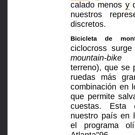
calado menos
y
d
nuestros repre
discretos.
Bicicleta de mont
ciclocross surg
mountain-bike
o 
terreno), que se 
ruedas más gr
combinación en 
que permite salv
cuestas. Esta 
nuestro país en
el programa ol
Atlanta"96.