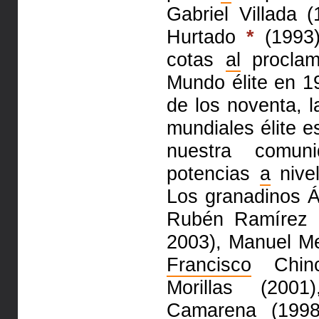
Gabriel Villada 
Hurtado
*
(1993)
cotas
al
proclam
Mundo élite en 
de los noventa, 
mundiales élite e
nuestra comu
potencias
a
nivel
Los granadinos 
Rubén Ramírez 
2003), Manuel M
Francisco
Chinc
Morillas (200
Camarena (199