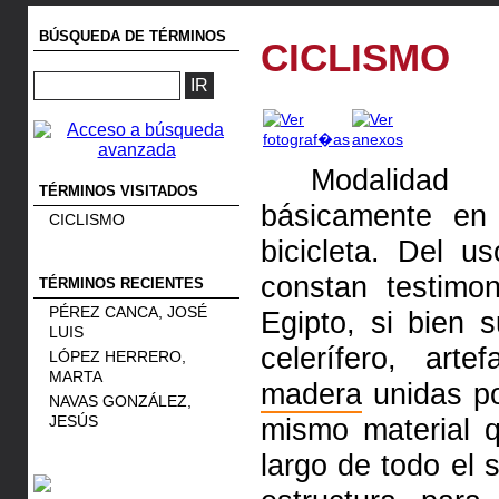
BÚSQUEDA DE TÉRMINOS
CICLISMO
Modalidad de
TÉRMINOS VISITADOS
básicamente en
CICLISMO
bicicleta. Del u
constan testimo
TÉRMINOS RECIENTES
PÉREZ CANCA, JOSÉ
Egipto, si bien 
LUIS
celerífero, art
LÓPEZ HERRERO,
MARTA
madera
unidas p
NAVAS GONZÁLEZ,
JESÚS
mismo material 
largo de todo el 