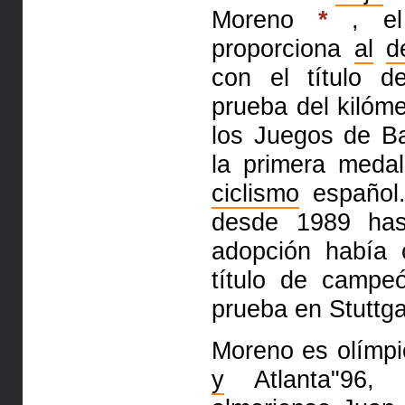
Moreno
*
, el 
proporciona
al
d
con el título 
prueba del kilóme
los Juegos de Ba
la primera meda
ciclismo
español.
desde 1989 ha
adopción había 
título de camp
prueba en Stuttga
Moreno es olímpi
y
Atlanta"96, 