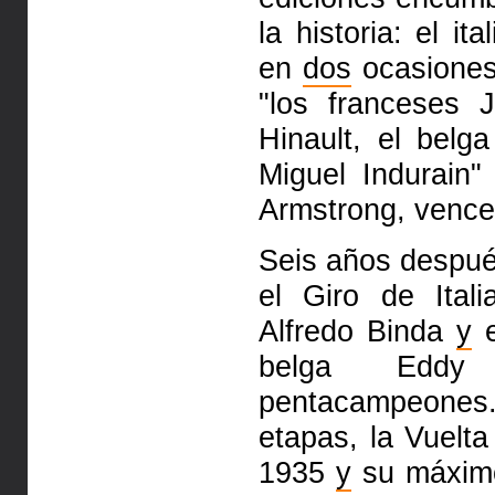
la historia: el i
en
dos
ocasiones
"los franceses 
Hinault, el bel
Miguel Indurain
Armstrong, vence
Seis años despué
el Giro de Ital
Alfredo Binda
y
e
belga Edd
pentacampeones
etapas, la Vuelt
1935
y
su máximo