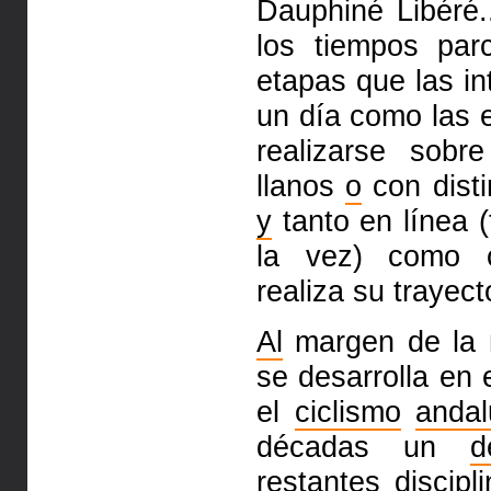
Dauphiné Libéré.
los tiempos par
etapas que las in
un día como las 
realizarse sob
llanos
o
con disti
y
tanto en línea 
la vez) como co
realiza su trayect
Al
margen de la m
se desarrolla en 
el
ciclismo
andal
décadas un
d
restantes discipl