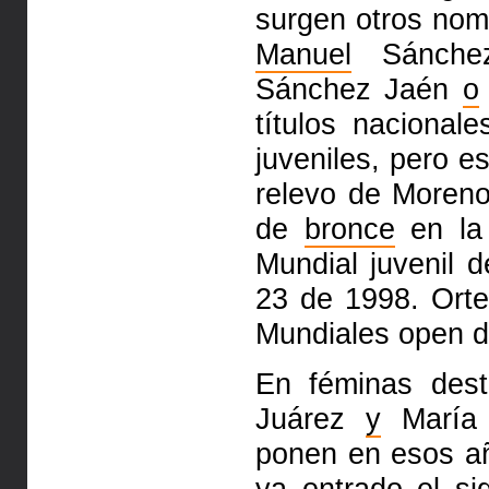
surgen otros no
Manuel
Sánchez
Sánchez Jaén
o
títulos nacional
juveniles, pero e
relevo de Moren
de
bronce
en la 
Mundial juvenil 
23 de 1998. Ort
Mundiales open 
En féminas dest
Juárez
y
María 
ponen en esos añ
ya entrado el si