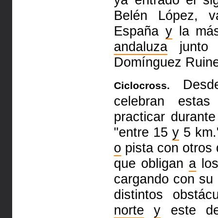
Belén López, v
España
y
la más
andaluza
junt
Domínguez Ruine
Desde 
Ciclocross.
celebran estas
practicar durante
"entre 15
y
5 km."
o
pista con otros
que obligan
a
los
cargando con su b
distintos obstá
norte
y
este de