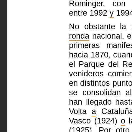
Rominger, con t
entre 1992
y
1994
No obstante la 
ronda
nacional, 
primeras manife
hacia 1870, cuan
el Parque del Re
venideros comi
en distintos punt
se consolidan a
han llegado hast
Volta
a
Cataluña
Vasco (1924)
o
l
(1925). Por otr