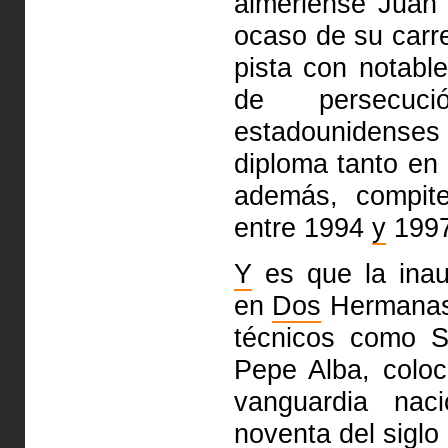
almeriense Juan 
ocaso de su carr
pista con notabl
de persecuc
estadounidense
diploma tanto en 
además, compite
entre 1994
y
1997
Y
es que la inau
en
Dos
Hermanas 
técnicos como 
Pepe Alba, colo
vanguardia nac
noventa del sigl