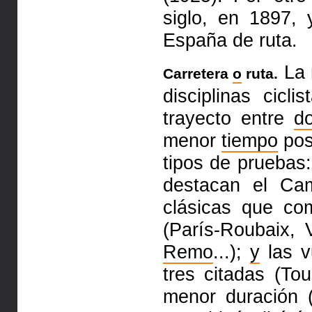
siglo, en 1897,
España de ruta.
La 
Carretera
o
ruta.
disciplinas cicli
trayecto entre
d
menor
tiempo
pos
tipos de pruebas:
destacan el C
clásicas que c
(París-Roubaix, 
Remo
...);
y
las v
tres citadas (To
menor duración 