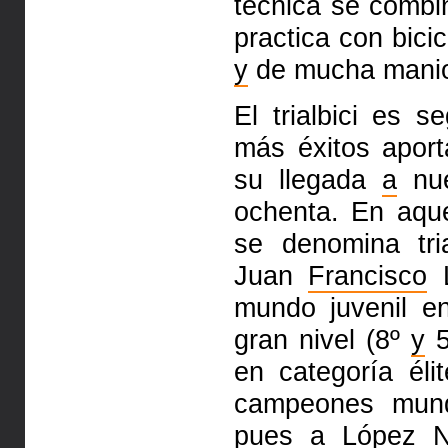
técnica se combi
practica con bici
y
de mucha maniob
El trialbici es s
más éxitos apor
su llegada
a
nue
ochenta. En aqu
se denomina tri
Juan
Francisco
L
mundo juvenil 
gran nivel (8º
y
5
en categoría éli
campeones mundi
pues
a
López Na