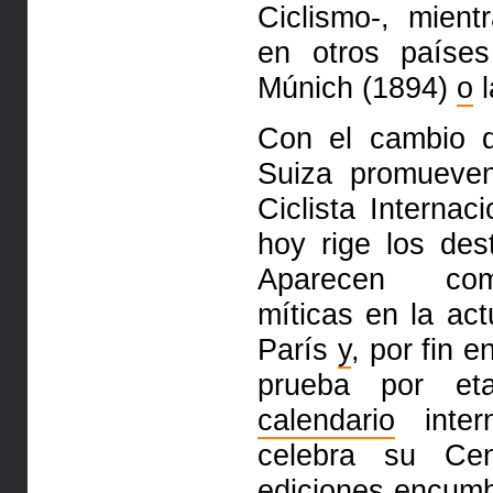
Ciclismo-, mien
en otros paíse
Múnich (1894)
o
l
Con el cambio d
Suiza promueven
Ciclista Internac
hoy rige los des
Aparecen comp
míticas en la act
París
y
, por fin e
prueba por et
calendario
inter
celebra su Cen
ediciones encum