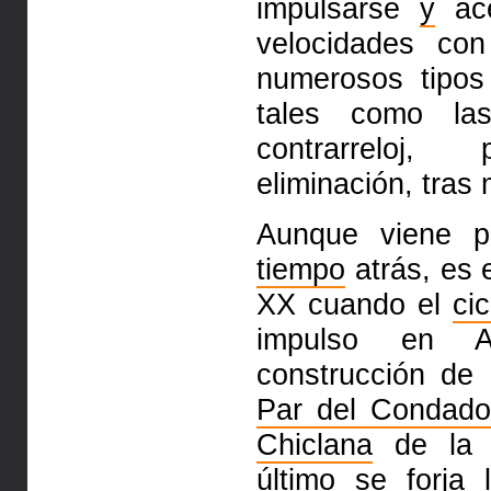
impulsarse
y
ace
velocidades con
numerosos tipos
tales como l
contrarreloj, 
eliminación, tras 
Aunque viene p
tiempo
atrás, es 
XX cuando el
ci
impulso en A
construcción de
Par del Condad
Chiclana
de la F
último se
forja
l