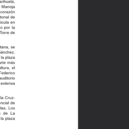
rihuela,
el Manoja
 corazón
tonal de
icula en
o por la
Torre de
tana, se
Sánchez,
la plaza
arte más
tura, el
Federico
auditorio
extensa
la Cruz-
encial de
las, Los
s de La
la plaza