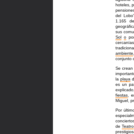
hoteles, 
pensione
del Lobo
1.165 d
geográfic
sus comun
Sol
o
por
cercanía
tradicion
ambiente
conjunto 
Se crean 
importan
la
playa
d
es un pa
explicad
fiestas
, e
Miguel, p
Por últim
especialm
conciert
de
Teatro
prestigio