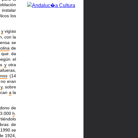
oblación
instalar
icos los
s
y
vigías
n, con la
fensa se
colina
de
 que da
según el
os
y
otra
afueras,
inos
(14
 no eran
s
y
, sobre
dican
a
la
ndono de
 3.000
h
.
rtiéndolo
bras de
1990 se
 de 1924,