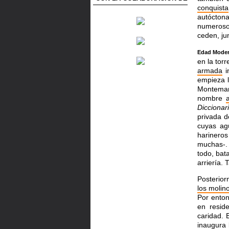
conquista
autócton
numerosos
ceden, ju
Edad Mode
en la tor
armada
i
empieza l
Montemar
nombre
Diccionar
privada d
cuyas ag
harinero
muchas-. 
todo, bat
arriería.
Posterio
los molin
Por ento
en resid
caridad.
inaugura