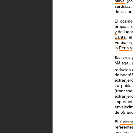
playa
(co
sardinas
de visita
El cosmo
propias,
y
da luga
Santa
, e
Verdiales
la
Feria
y
Economía
Málaga, 
reducida 
demográf
extranjer
La poblac
(frances
extranje
importan
envejeci
de 65 año
El
turism
referente
aglutina 