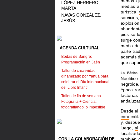
menos q
LÓPEZ HERRERO,
medias a
MARTA
turística
NAVAS GONZÁLEZ,
servicio
JESÚS
explosión
abundant
pies se l
surge com
medio de 
AGENDA CULTURAL
parte tr
Bodas de Sangre:
además de
Programación en Jaén
que supon
Taller de creatividad
La Bética
dinamizado por Yanua para
Neolítico
celebrar el Día Internacional
negroide
del Libro Infantil
época ro
factoría
Taller de fin de semana:
andaluza
Fotografía + Ciencia:
fotografiando lo imposible
Desde el 
cora
calif
y
, despué
luego,
al
localizad
CON LA COLABORACIÓN DE
también 