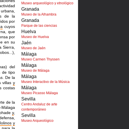
taciones
Museo arqueológico y etnológico
ctividad
Granada
 urbana,
Museo de la Alhambra
es de la
Granada
idos por
Parque de las ciencias
,
a
cuyos
Huelva
erna, que
fensa por
Museo de Huelva
ue en su
Jaén
a Sierra,
Museo de Jaén
bos...),
Málaga
Museo Carmen Thyssen
Málaga
as) del
Museo de Málaga
 de tipo
Málaga
s. De la
Museo Interactivo de la Música
 villas
y
Málaga
s costas
Museo Picasso Málaga
Sevilla
rte de la
Centro Andaluz de arte
as-Málaga
contemporáneo
mohade
y
,
Sevilla
defensa,
Museo Arqueológico
Molinos
y
 para la