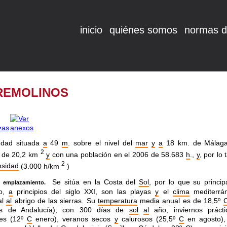
inicio
quiénes somos
normas d
REMOLINOS
udad situada
a
49
m
. sobre el nivel del
mar
y
a
18 km. de Málaga
2
de 20,2 km
y
con una población en el 2006 de 58.683
h
.,
y
, por lo 
2
nsidad
(3.000 h/km
)
Se sitúa en la Costa del
Sol
, por lo que su princip
emplazamiento.
co,
a
principios del siglo XXI, son las playas
y
el
clima
mediterrá
al
al
abrigo de las sierras. Su
temperatura
media anual es de 18,5º
as de Andalucía), con 300 días de
sol
al
año, inviernos práct
tes (12º
C
enero), veranos secos
y
calurosos (25,5º
C
en agosto),