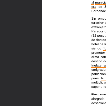
al
munici
era
de 3.
Fernánde
Sin emba
turístico
extranjer
Parador 
(32 peset
de
fiesta
hotel
de l
siendo
T
promotor 
clima
con
destino 
Inglaterra
emigrado
població
pues
la
multipli
supone na
Plano, mo
alargada 
desarroll