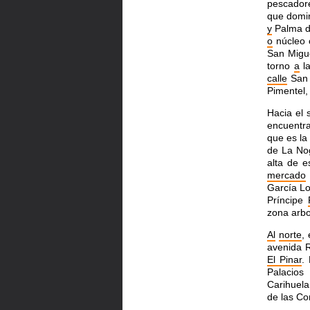
pescadore
que domin
y
Palma de
o
núcleo 
San Migue
torno
a
la
calle
San 
Pimentel,
Hacia el 
encuentr
que es la
de La Nog
alta de 
mercado
García L
Príncipe
zona arbo
Al
norte
,
avenida 
El Pinar
.
Palacios
Carihuela
de las C