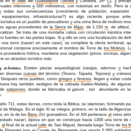
ue en
el Valle
del
Guadalquivir
(
Sevilla
y
Córdoba, 28º
C
),
y
precipi
nuales inferiores
a
500 milímetros, con máximas en otoño. Pero la a
y
todas sus consecuencias (crecimiento de población, expansión
s, equipamientos, infraestructuras?) es algo reciente, porque ant
 turística es un pueblo de pescadores
y
una zona llena de molinos mov
es aguas procedentes de
la Sierra
de
Mijas
, de 1.150
m
. de altitud
ocalizan. Se trata de una montaña caliza con circulación kárstica int
o fuentes en las partes bajas. Si
a
ello se une una localización de de
una torre (nazarí en este caso), se completa la oferta territorial, q
adicional compone precisamente el nombre de Torre de
los Molinos
. L
 proveedora hídrica, mantiene una vegetación (pinos, encinas, algarro
e un atractivo turístico más.
Existen piezas arqueológicas (vasijas, adornos
o
hach
y
al-Ándalus.
 en diversas
cuevas
del término (Tesoro, Tapada, Tejones)
y
cráneos
. Después otros pueblos, como
griegos
y
fenicios
, llegan
a
estas costa
mana hay también vestigios de la calzada Gades-Malaka, de algunas
s de
salazones
, donde se fabricaba el
garum
, tan abundante en la
s.
año 711, estas tierras, como toda la Bética, se islamizan, formando pa
al de Málaga. En el siglo XI se integra, primero, en la taifa de Algecir
s, en la de los
Banu
Zirí granadinos. En el XIII pertenece
al
reino al
estado nazarí, época en que se construye hacia 1300 una torre de 
a
al
final de la actual
calle
de San Miguel, llamada luego Torre de
los 
de Pimentel (por el Conde de Benavente que aporta 5.000 soldados