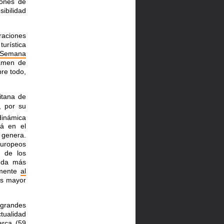
tones de
sibilidad
raciones
turística
Semana
tamen de
bre todo,
itana de
, por su
dinámica
tá en el
 genera.
 europeos
% de los
unda más
amente
al
s mayor
 grandes
ctualidad
arca (59