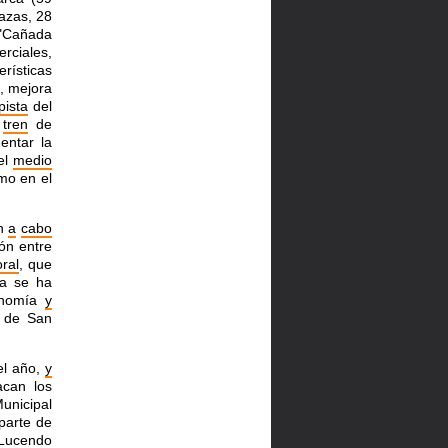
azas, 28
 "Cañada
rciales,
rísticas
, mejora
pista
del
e
tren
de
entar la
el
medio
o en el
an
a
cabo
ón entre
oral
, que
ya se ha
onomía
y
a de San
el año,
y
acan los
Municipal
parte de
Lucendo