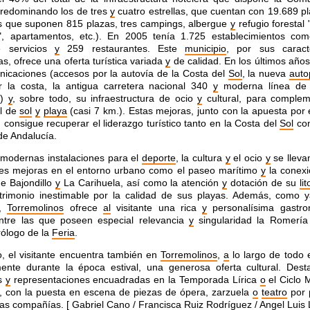
predominando los de tres
y
cuatro estrellas, que cuentan con 19.689 pl
s que suponen 815 plazas, tres campings, albergue
y
refugio forestal
", apartamentos, etc.). En 2005 tenía 1.725 establecimientos come
e servicios
y
259 restaurantes. Este
municipio
, por sus caracte
as, ofrece una oferta turística variada
y
de calidad. En los últimos años
icaciones (accesos por la autovía de la Costa del
Sol
, la nueva
auto
 la costa, la antigua carretera nacional 340
y
moderna línea d
s)
y
, sobre todo, su infraestructura de ocio
y
cultural, para complem
al de
sol
y
playa
(casi 7 km.). Estas mejoras, junto con la apuesta por 
, consigue recuperar el liderazgo turístico tanto en la Costa del
Sol
com
de Andalucía.
modernas instalaciones para el
deporte
, la cultura
y
el ocio
y
se llev
tes mejoras en el entorno urbano como el paseo marítimo
y
la conexi
e Bajondillo
y
La Carihuela, así como la atención
y
dotación de su
lit
trimonio inestimable por la calidad de sus playas. Además, como 
o,
Torremolinos
ofrece
al
visitante una rica
y
personalísima gastr
ntre las que poseen especial relevancia
y
singularidad la Romerí
rólogo de la
Feria
.
o, el visitante encuentra también en
Torremolinos
,
a
lo largo de todo 
ente durante la época estival, una generosa oferta cultural. Dest
os
y
representaciones encuadradas en la Temporada Lírica
o
el Ciclo 
, con la puesta en escena de piezas de ópera, zarzuela
o
teatro
por 
sas compañías. [ Gabriel Cano / Francisca Ruiz Rodríguez / Angel
Luis