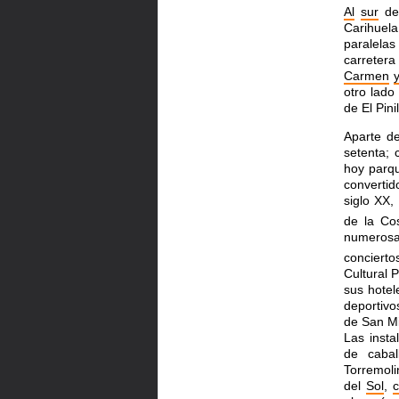
Al
sur
del
Carihuel
paralela
carreter
Carmen
y
otro lado
de El Pini
Aparte d
setenta; 
hoy parqu
convertid
siglo XX,
de la Co
numerosas
concierto
Cultural 
sus hote
deportiv
de San Mi
Las insta
de cabal
Torremoli
del
Sol
,
c