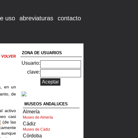
e uso
abreviaturas
contacto
ZONA DE USUARIOS
VOLVER
Usuario:
clave:
, en un
tanto, de
MUSEOS ANDALUCES
al activo
Almería
neo casi
Museo de Almería
C
(de las
Cádiz
icamente
Museo de Cádiz
 aunque
Córdoba