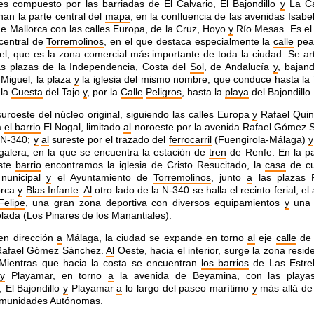
s compuesto por las barriadas de El Calvario, El Bajondillo
y
La Ca
an la parte central del
mapa
, en la confluencia de las avenidas Isab
 Mallorca con las calles Europa, de la Cruz, Hoyo
y
Río Mesas. Es el
central de
Torremolinos
, en el que destaca especialmente la
calle
pea
l, que es la zona comercial más importante de toda la ciudad. Se art
s plazas de la Independencia, Costa del
Sol
, de Andalucía
y
, bajand
Miguel, la plaza
y
la iglesia del mismo nombre, que conduce hasta la 
 la
Cuesta
del Tajo
y
, por la
Calle
Peligros
, hasta la
playa
del Bajondillo.
suroeste del núcleo original, siguiendo las calles Europa
y
Rafael Quin
a
el barrio
El Nogal, limitado
al
noroeste por la avenida Rafael Gómez 
 N-340;
y
al
sureste por el trazado del
ferrocarril
(Fuengirola-Málaga)
y
alera, en la que se encuentra la estación de
tren
de Renfe. En la p
este
barrio
encontramos la iglesia de Cristo Resucitado, la
casa
de cul
nunicipal
y
el Ayuntamiento de
Torremolinos
, junto
a
las plazas 
orca
y
Blas Infante
.
Al
otro lado de la N-340 se halla el recinto ferial, el 
Felipe
, una gran zona deportiva con diversos equipamientos
y
una 
lada (Los Pinares de los Manantiales).
 en dirección
a
Málaga, la ciudad se expande en torno
al
eje
calle
de 
Rafael Gómez Sánchez.
Al
Oeste, hacia el interior, surge la zona resid
 Mientras que hacia la costa se encuentran
los barrios
de Las Estrel
y
Playamar, en torno
a
la avenida de Beyamina, con las playa
, El Bajondillo
y
Playamar
a
lo largo del paseo marítimo
y
más allá de 
omunidades Autónomas.