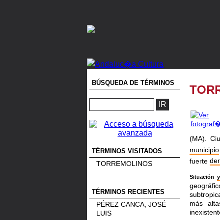
BÚSQUEDA DE TÉRMINOS
TOR
(MA). Ci
municipio
TÉRMINOS VISITADOS
fuerte
de
TORREMOLINOS
Situación
y
geográfi
TÉRMINOS RECIENTES
subtropic
más alt
PÉREZ CANCA, JOSÉ
inexisten
LUIS