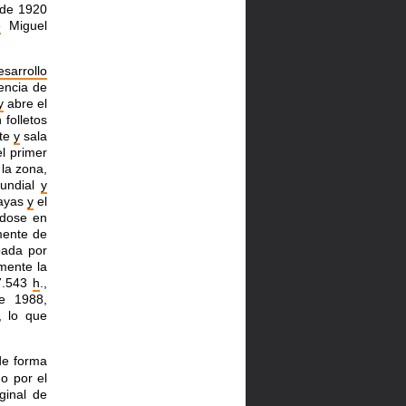
 de 1920
e
Miguel
esarrollo
dencia de
y
abre el
 folletos
nte
y
sala
l primer
 la zona,
mundial
y
layas
y
el
ndose en
mente de
ada por
mente la
7.543
h
.,
e 1988,
., lo que
de forma
o por el
ginal de