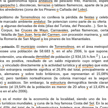
n la gastronomía típica
andaluza
de pescaíto frito, mariscos, espe
,
gazpacho
), discotecas, terrazas
o
tablaos flamencos, aparte de la po
r los alrededores (zona de los Pinares
o
Cañada del
Lobo
).
politismo de
Torremolinos
no conlleva la pérdida de
fiestas
y
celeb
 de marcado ambiente
andaluz
. Se potencian como parte de su oferta 
r
a
algunas derivadas de ésta (días del Turista, del Pescaíto...). Son la
l Corpus, las
Cruces de Mayo
,
Carnavales
, peñas flamencas, cer
, Velaílla de
San Juan
,
feria
del
Carmen
, con procesión marinera,
y
, so
la Romería de San Miguel
a
los pinares de los Manantiales.
El
municipio
costero de
Torremolinos
, en el área metropol
y
población.
posee una población de 58.683
h
. en el año 2006, lo que supone
2
extensión, una elevada
densidad
de población (2.934,15 h./km
). La 
ica es positiva, resultado de un saldo migratorio cuyo origen es
o,
y
vinculado directamente
a
la actividad turística
y
al
empleo
que esta
ión extranjera residente significa el 26,8% del total, principalmente
es, alemanes
y
sobre todo británicos, que representan el 15,08
ros); pero también norteafricanos (la colonia marroquí es la seg
te)
y
asiáticos. Sin embargo, la
estructura
demográfica tiende clar
miento (el 19,54% de la población es menor de 20 años
y
el 13,43% e
s en el año 2006).
o
es el motor de la economía de la localidad, siendo uno de los
s turísticos mundiales,
y
cuna de la hoy famosa Costa del
Sol
. En la a
el 40% del total de la infraestructura hotelera que dispone la Com