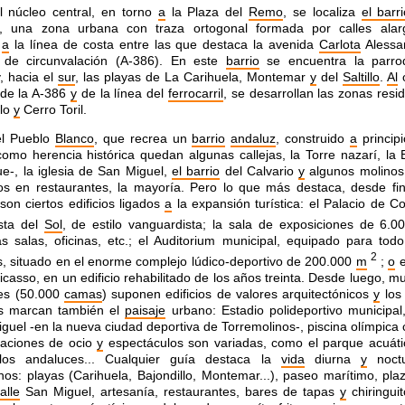
 núcleo central, en torno
a
la Plaza del
Remo
, se localiza
el barr
a, una zona urbana con traza ortogonal formada por calles al
s
a
la línea de costa entre las que destaca la avenida
Carlota
Alessa
a de circunvalación (A-386). En este
barrio
se encuentra la parro
, hacia el
sur
, las playas de La Carihuela, Montemar
y
del
Saltillo
.
Al
 de la A-386
y
de la línea del
ferrocarril
, se desarrollan las zonas resi
llo
y
Cerro Toril.
el Pueblo
Blanco
, que recrea un
barrio
andaluz
, construido
a
principi
como herencia histórica quedan algunas callejas, la Torre nazarí, la 
e-, la iglesia de San Miguel,
el barrio
del Calvario
y
algunos molinos
os en restaurantes, la mayoría. Pero lo que más destaca, desde fin
 son ciertos edificios ligados
a
la expansión turística: el Palacio de C
sta del
Sol
, de estilo vanguardista; la sala de exposiciones de 6.
 salas, oficinas, etc.; el Auditorium municipal, equipado para todo
2
s, situado en el enorme complejo lúdico-deportivo de 200.000
m
;
o
e
Picasso, en un edificio rehabilitado de los años treinta. Desde luego, 
les (50.000
camas
) suponen edificios de valores arquitectónicos
y
los 
os marcan también el
paisaje
urbano: Estadio polideportivo municipal,
guel -en la nueva ciudad deportiva de Torremolinos-, piscina olímpica 
laciones de ocio
y
espectáculos son variadas, como el parque acuát
los andaluces... Cualquier guía destaca la
vida
diurna
y
noct
nos: playas (Carihuela, Bajondillo, Montemar...), paseo marítimo, pla
alle
San Miguel, artesanía, restaurantes, bares de tapas
y
chiringuit