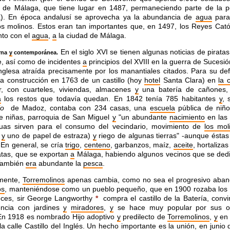
de Málaga, que tiene lugar en 1487, permaneciendo parte de la p
a). En época andalusí se aprovecha ya la abundancia de
agua
para 
 molinos. Estos eran tan importantes que, en 1497, los Reyes Catól
nto con el
agua
,
a
la ciudad de Málaga.
En el siglo XVI se tienen algunas noticias de pirata
rna
y
contemporánea.
re, así como de incidentes
a
principios del XVIII en la guerra de Sucesió
nglesa atraída precisamente por los manantiales citados. Para su de
a construcción en 1763 de un castillo (hoy
hotel
Santa Clara) en
la 
, con cuarteles, viviendas, almacenes
y
una batería de cañones,
a
los restos que todavía quedan. En 1842 tenía 785 habitantes
y
, 
io
de Madoz, contaba con 234 casas, una
escuela
pública de niñ
e niñas, parroquia de San Miguel
y
"un abundante
nacimiento
en las 
uas sirven para el consumo del vecindario, movimiento de
los mol
s
y
uno de papel de estraza)
y
riego de algunas tierras" -aunque éstas
En general, se cría
trigo
,
centeno
, garbanzos, maíz,
aceite
, hortaliza
atas, que se exportan
a
Málaga, habiendo algunos vecinos que se de
 También
era
abundante la
pesca
.
rmente,
Torremolinos
apenas cambia, como no sea el progresivo aba
os
, manteniéndose como un pueblo pequeño, que en 1900 rozaba los
nces, sir George Langworthy
*
compra el castillo de la Batería, convi
encia con jardines
y
miradores
,
y
se hace muy popular por sus o
 En 1918 es nombrado Hijo adoptivo
y
predilecto de
Torremolinos
,
y
en 
 la
calle
Castillo del Inglés. Un hecho importante es la unión, en junio