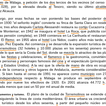
pio
de Málaga,
a
petición de los
dos
tercios de los vecinos (el censo
028), por la elevada deuda
al
Tesoro, siendo su último
alcald
z Alcauza.
rgo, por esas fechas se van poniendo las bases del posterior
d
: en 1930 "el señorito inglés" convierte su finca de Santa Clara en resi
os; tres años después
Carlota
Alessandri restaura su
cortijo
Cucazorra
de Montemar; en 1942 se inaugura el
hotel
La
Roca
, que publicita con
as pensión completa); en 1948 comienza en La Carihuela el restaura
s
El
Remo
; en 1955 abre el
hotel
Los Nidos; cuatro años más tarde, e
ujo, Pez Espada. Así comienza
y
se desarrolla la expansión turística de
orremolinos
(32 hoteles
y
10.000 plazas en los sesenta) pionero 
de lo que sería la Costa del
Sol
, donde se
mezcla
lo atractivo de las p
 las
fiestas
y
celebraciones, el
flamenco
o
la gastronomía, convirtié
de personas
y
personajes famosos del
cine
y
el espectáculo (principal
y
Estados Unidos).
A
la vez que la oferta de
mano
de obra es ocup
s de la comarca
y
otros lugares de Andalucía, aumenta considerable
n. Si bien hasta el censo de 1991 no aparece como
municipio
con 2
 independencia
respecto
a
Málaga se produce en septiembre d
cando por nueve los efectivos de 1920. En 2001 alcanza 44.772
h
da menos que casi un 50 por mil anual de media.
El plano de la ciudad de
Torremolinos
se extiende 
numentos
y
turismo.
siguiendo la línea de costa mediterránea. El área urbana va creciend
o
turístico desde los años sesenta,
a
partir del pequeño núcleo ori