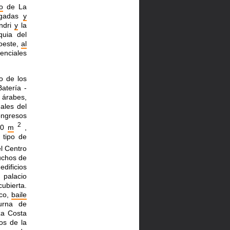
io
de La
argadas
y
ndri
y
la
quia del
oeste,
al
denciales
o de los
Batería -
 árabes,
ales del
ongresos
2
000
m
,
 tipo de
l Centro
muchos de
edificios
 palacio
cubierta.
ico,
baile
urna de
za Costa
os de la