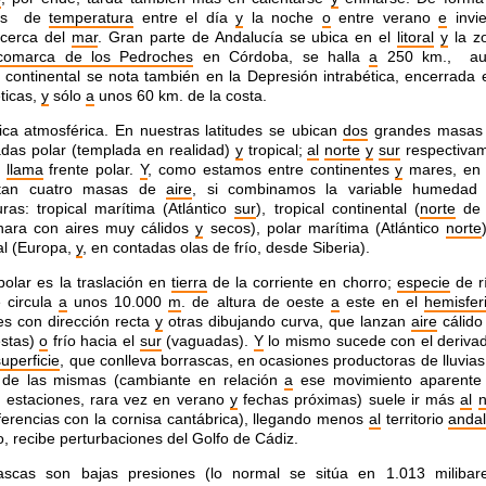
ias de
temperatura
entre el día
y
la noche
o
entre verano
e
invi
cerca del
mar
. Gran parte de Andalucía se ubica en el
litoral
y
la z
comarca de los Pedroches
en Córdoba, se halla
a
250 km., au
 continental se nota también en la Depresión intrabética, encerrada e
éticas,
y
sólo
a
unos 60 km. de la costa.
ca atmosférica.
En nuestras latitudes se ubican
dos
grandes masas
das polar (templada en realidad)
y
tropical;
al
norte
y
sur
respectiva
e
llama
frente polar.
Y
, como estamos entre continentes
y
mares, en 
ctan cuatro masas de
aire
, si combinamos la variable humedad 
ras: tropical marítima (Atlántico
sur
), tropical continental (
norte
de 
hara con aires muy cálidos
y
secos), polar marítima (Atlántico
norte
al (Europa,
y
, en contadas olas de frío, desde Siberia).
 polar es la traslación en
tierra
de la corriente en chorro;
especie
de r
 circula
a
unos 10.000
m
. de altura de oeste
a
este en el
hemisfer
s con dirección recta
y
otras dibujando curva, que lanzan
aire
cálido
stas)
o
frío hacia el
sur
(vaguadas).
Y
lo mismo sucede con el derivad
superficie
, que conlleva borrascas, en ocasiones productoras de lluvias
o de las mismas (cambiante en relación
a
ese movimiento aparente
 estaciones, rara vez en verano
y
fechas próximas) suele ir más
al
n
iferencias con la cornisa cantábrica), llegando menos
al
territorio
anda
, recibe perturbaciones del Golfo de Cádiz.
ascas son bajas presiones (lo normal se sitúa en 1.013 milibar