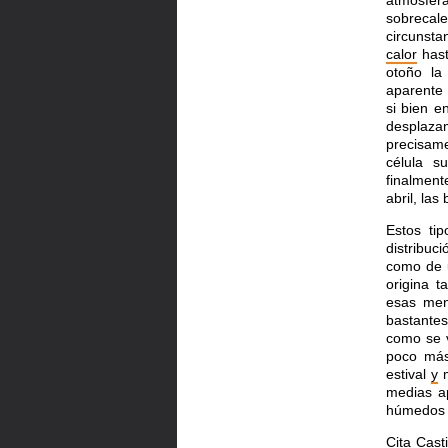
atmósfera
sobrecal
circunst
calor
hast
otoño la
aparente
si bien e
desplaza
precisame
célula s
finalment
abril, las
Estos ti
distribuc
como de
origina t
esas men
bastantes
como se v
poco más
estival
y
m
medias 
húmedos 
Cita Cast