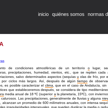
inicio
quiénes somos
normas d
A
nto de condiciones atmosféricas de un territorio
o
lugar, se
ras, precipitaciones, humedad, vientos, etc., que se repiten cada
ariaciones, salvo determinados aspectos (sequías
u
olas de frío, por 
s por ciclos más largos. Así, después de algún
tiempo
de observa
s, es posible caracterizar el
clima
, que en el caso de Andalucía, sin 
tices que estableceremos después, se considera de tipo mediterráne
ura
media anual de 18 ºC (superior
a
la planetaria, 15ºC), con inviern
calurosos. Las precipitaciones, generalmente de lluvias
y
alguna
nie
 alcanzan un promedio de 600 milímetros anuales, con intensa sequía
les irregularidades interanuales, que pueden
duplicar
la media
o
redu