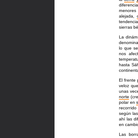
diferenc
menores 
alejada,
tendencia
sierras b
La dinámi
denomina
lo que s
nos afe
temperatu
hasta Sá
continent
El frente
veloz que
unas vece
norte
(cre
polar en
recorrid
según las
ahí las d
en cambio
Las borr