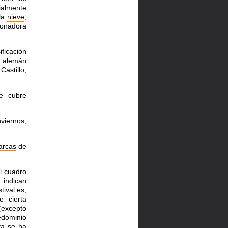
ialmente
la
nieve
,
ionadora
ficación
el alemán
astillo,
e cubre
viernos,
arcas
de
l cuadro
indican
ival es,
e cierta
excepto
edominio
ya se ha