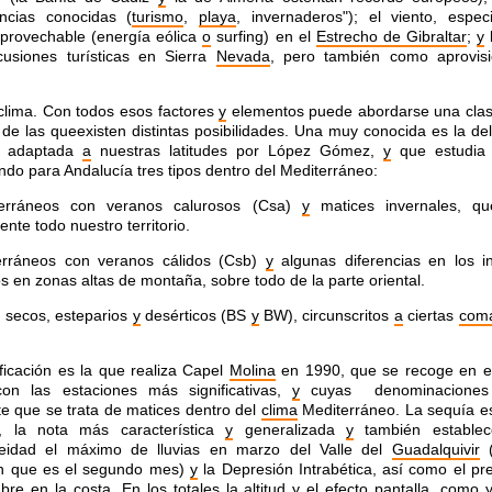
ncias conocidas (
turismo
,
playa
, invernaderos"); el viento, espec
provechable (energía eólica
o
surfing) en el
Estrecho de Gibraltar
;
y
cusiones turísticas en Sierra
Nevada
, pero también como aprovis
clima.
Con todos esos factores
y
elementos puede abordarse una clasi
, de las queexisten distintas posibilidades. Una muy conocida es la d
, adaptada
a
nuestras latitudes por López Gómez,
y
que estudia C
endo para Andalucía tres tipos dentro del Mediterráneo:
terráneos con veranos calurosos (Csa)
y
matices invernales, qu
nte todo nuestro territorio.
erráneos con veranos cálidos (Csb)
y
algunas diferencias en los in
os en zonas altas de montaña, sobre todo de la parte oriental.
s secos, esteparios
y
desérticos (BS
y
BW), circunscritos
a
ciertas
com
ificación es la que realiza Capel
Molina
en 1990, que se recoge en e
con las estaciones más significativas,
y
cuyas denominaciones 
e que se trata de matices dentro del
clima
Mediterráneo. La sequía est
, la nota más característica
y
generalizada
y
también establec
idad el máximo de lluvias en marzo del Valle del
Guadalquivir
(
 en que es el segundo mes)
y
la Depresión Intrabética, así como el pr
bre en la costa. En los totales la altitud
y
el efecto pantalla, como 