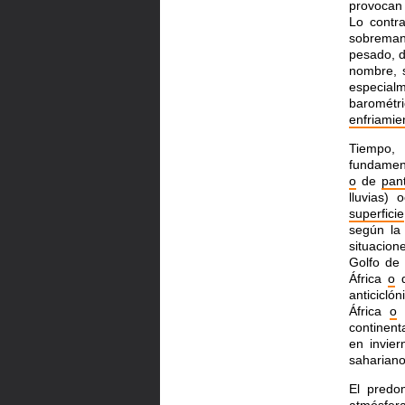
provocan 
Lo contra
sobreman
pesado, 
nombre, s
especial
barométri
enfriamie
Tiempo,
fundamen
o
de
pan
lluvias)
superficie
según la
situacion
Golfo de
África
o
d
anticicló
África
o
l
continen
en invie
sahariano
El predo