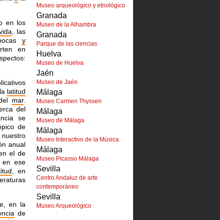
Museo arqueológico y etnológico
Granada
o en los
Museo de la Alhambra
vida
, las
Granada
épocas
y
Parque de las ciencias
rten en
Huelva
pectos:
Museo de Huelva
Jaén
icativos
Museo de Jaén
 la
latitud
Málaga
 del
mar
.
Museo Carmen Thyssen
erca del
Málaga
ancia se
Museo de Málaga
ópico de
Málaga
 nuestro
Museo Interactivo de la Música
ón anual
Málaga
n el de
Museo Picasso Málaga
" en ese
Sevilla
titud
, en
Centro Andaluz de arte
eraturas
contemporáneo
Sevilla
e, en la
Museo Arqueológico
encia
de