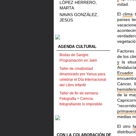
LÓPEZ HERRERO,
mitad.
MARTA
El
clima
t
NAVAS GONZÁLEZ,
países t
JESÚS
vacacion
aconteci
verdader
vegetació
AGENDA CULTURAL
Factores
Bodas de Sangre:
de los cl
Programación en Jaén
y
la situ
Andalucí
Taller de creatividad
Ecuador
(
dinamizado por Yanua para
encuentr
celebrar el Día Internacional
Cáncer, l
del Libro Infantil
hemisferi
Taller de fin de semana:
de la m
Fotografía + Ciencia:
Capricor
fotografiando lo imposible
"recorrid
primaver
medias m
El otro
f
distribuc
CON LA COLABORACIÓN DE