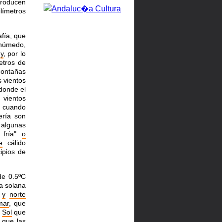
roducen
límetros
afía, que
úmedo,
)
y
, por lo
etros de
montañas
s vientos
 donde el
 vientos
, cuando
ería son
 algunas
 fría"
o
e
cálido
ipios de
e 0.5ºC
la solana
y
norte
mar
, que
l
Sol
que
 que las