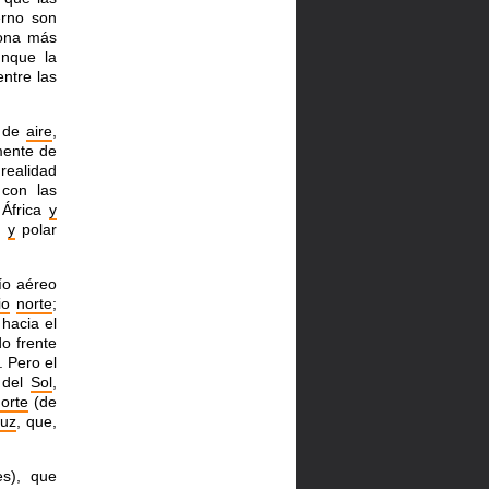
erno son
ona más
nque la
ntre las
 de
aire
,
mente de
realidad
con las
África
y
)
y
polar
ío aéreo
io
norte
;
 hacia el
o frente
. Pero el
 del
Sol
,
orte
(de
luz
, que,
es), que