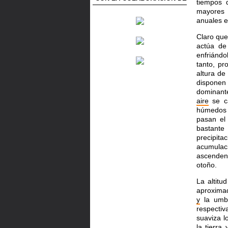
tiempos 
mayores 
anuales 
Claro que
actúa de
enfriándo
tanto, pr
altura d
disponen
dominant
aire
se c
húmedos 
pasan el
bastante
precipit
acumula
ascenden
otoño.
La altitu
aproxima
y
la umb
respectiv
suaviza 
la
tierra