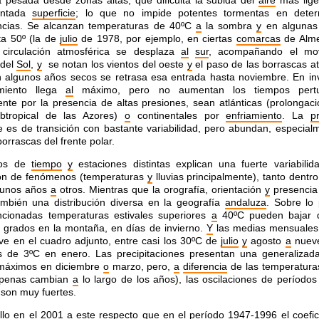
 pesada desde zonas altas, que dificulta la subida del
aire
más lige
entada
superficie
; lo que no impide potentes tormentas en dete
ancias. Se alcanzan temperaturas de 40ºC
a
la sombra
y
en algunas
a 50º (la de
julio
de 1978, por ejemplo, en ciertas
comarcas
de Alme
 circulación atmosférica se desplaza
al
sur
, acompañando el mov
 del
Sol
,
y
se notan los vientos del oeste
y
el paso de las borrascas at
n algunos años secos se retrasa esa entrada hasta noviembre. En inv
miento llega
al
máximo, pero no aumentan los tiempos pertu
nte por la presencia de altas presiones, sean atlánticas (prolongaci
ubtropical de las Azores)
o
continentales por
enfriamiento
. La
p
e es de transición con bastante variabilidad, pero abundan, especial
 borrascas del frente polar.
pos de
tiempo
y
estaciones distintas explican una fuerte variabilid
ión de fenómenos (temperaturas
y
lluvias principalmente), tanto dentr
 unos años
a
otros. Mientras que la orografía, orientación
y
presencia
ambién una distribución diversa en la geografía
andaluza
. Sobre lo 
cionadas temperaturas estivales superiores
a
40ºC pueden bajar
 grados en la montaña, en días de invierno.
Y
las medias mensuales 
e en el cuadro adjunto, entre casi los 30ºC de
julio
y
agosto
a
nueve
 de 3ºC en enero. Las precipitaciones presentan una generalizad
áximos en diciembre
o
marzo, pero,
a
diferencia
de las temperatura
apenas cambian
a
lo largo de los años), las oscilaciones de período
son muy fuertes.
illo en el 2001
a
este respecto que en el período 1947-1996 el
coefic