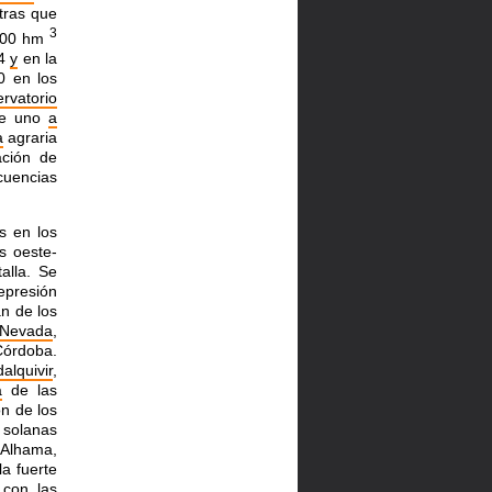
tras que
3
.000 hm
54
y
en la
 en los
rvatorio
 de uno
a
a
agraria
ación de
cuencias
s en los
s oeste-
alla. Se
presión
an de los
 Nevada
,
órdoba.
alquivir
,
a
de las
n de los
s solanas
(Alhama,
a fuerte
 con las