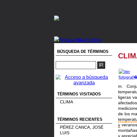
BÚSQUEDA DE TÉRMINOS
CLIM
m. Conju
temperatu
TÉRMINOS VISITADOS
ligeras v
CLIMA
afectado
medicione
de los ma
temperat
TÉRMINOS RECIENTES
y
veranos 
PÉREZ CANCA, JOSÉ
montañas,
LUIS
y
apreciab