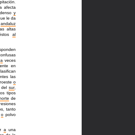
pitación.
a afecta
denso
y
ue le da
o
andaluz
as altas
 éstos
al
ponden
confusas
a
veces
ente en
lasifican
ntes las
uroeste
o
, del
sur
,
os tipos
norte
de
esiones
s, tanto
o
polvo
ar
a
una