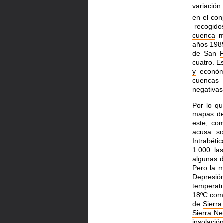
variación 
en el con
recogido
cuenca
m
años 19
de San
cuatro. E
y
económ
cuencas
negativas
Por lo q
mapas de
este, com
acusa s
Intrabéti
1.000 la
algunas 
Pero la m
Depresió
temperatu
18ºC com
de
Sierr
Sierra N
insolaci