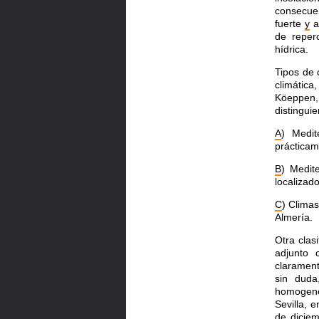
consecue
fuerte
y
a
de reper
hídrica.
Tipos de 
climática
Köeppen
distingui
A
) Medi
prácticame
B
) Medit
localizad
C
) Clima
Almería.
Otra clas
adjunto 
clarament
sin duda
homogene
Sevilla,
de diciem