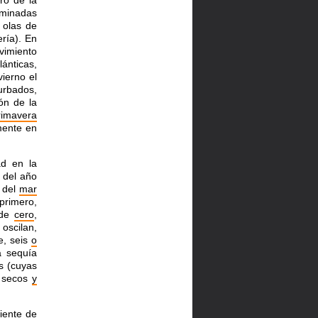
ro de la
rminadas
 olas de
ría). En
imiento
lánticas,
ierno el
rbados,
ón de la
rimavera
mente en
ad en la
o del año
 del
mar
primero,
 de
cero
,
oscilan,
, seis
o
a sequía
s (cuyas
s secos
y
iente
de