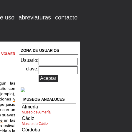
e uso
abreviaturas
contacto
ZONA DE USUARIOS
VOLVER
Usuario:
clave:
gún las
 año con
ejemplo),
ciones
y
MUSEOS ANDALUCES
perjuicio
Almería
o con un
Museo de Almería
os suaves
Cádiz
ve
en las
Museo de Cádiz
 estival
Córdoba
cirla
a
la