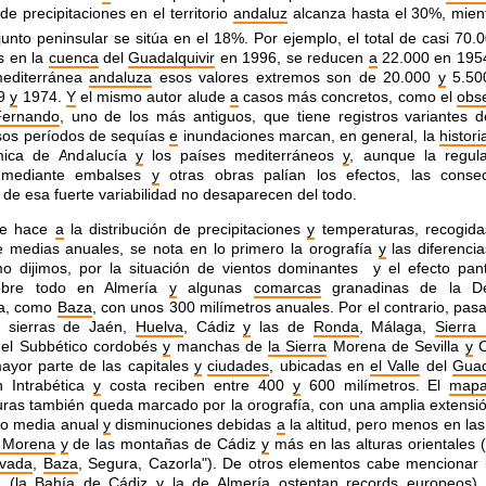
de precipitaciones en el territorio
andaluz
alcanza hasta el 30%, mien
junto peninsular se sitúa en el 18%. Por ejemplo, el total de casi 70
s en la
cuenca
del
Guadalquivir
en 1996, se reducen
a
22.000 en 19
editerránea
andaluza
esos valores extremos son de 20.000
y
5.500
89
y
1974.
Y
el mismo autor alude
a
casos más concretos, como el
obse
Fernando
, uno de los más antiguos, que tiene registros variantes
sos períodos de sequías
e
inundaciones marcan, en general, la
histori
ica de Andalucía
y
los países mediterráneos
y
, aunque la regul
 mediante embalses
y
otras obras palían los efectos, las conse
 de esa fuerte variabilidad no desaparecen del todo.
ue hace
a
la distribución de precipitaciones
y
temperaturas, recogida
 medias anuales, se nota en lo primero la orografía
y
las diferencia
o dijimos, por la situación de vientos dominantes y el efecto pant
obre todo en Almería
y
algunas
comarcas
granadinas de la De
ca, como
Baza
, con unos 300 milímetros anuales. Por el contrario, pas
s sierras de Jaén,
Huelva
, Cádiz
y
las de
Ronda
, Málaga,
Sierra
del Subbético cordobés
y
manchas de
la Sierra
Morena de Sevilla
y
C
ayor parte de las capitales
y
ciudades
, ubicadas en
el Valle
del
Guad
n Intrabética
y
costa reciben entre 400
y
600 milímetros. El
map
ras también queda marcado por la orografía, con una amplia extensió
o media anual
y
disminuciones debidas
a
la altitud, pero menos en la
a Morena
y
de las montañas de Cádiz
y
más en las alturas orientales 
evada
,
Baza
, Segura, Cazorla"). De otros elementos cabe mencionar l
ón (la Bahía de Cádiz
y
la de Almería ostentan records europeos),