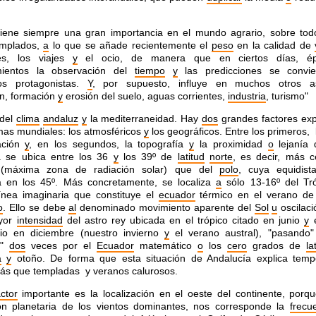
iene siempre una gran importancia en el mundo agrario, sobre tod
emplados,
a
lo que se añade recientemente el
peso
en la calidad de
es, los viajes
y
el ocio, de manera que en ciertos días, 
mientos la observación del
tiempo
y
las predicciones se convie
os protagonistas.
Y
, por supuesto, influye en muchos otros as
n, formación
y
erosión del suelo, aguas corrientes,
industria
, turismo"
 del
clima
andaluz
y
la mediterraneidad.
Hay
dos
grandes factores expl
imas mundiales: los atmosféricos
y
los geográficos. Entre los primeros,
ación
y
, en los segundos, la topografía
y
la proximidad
o
lejanía
a se ubica entre los 36
y
los 39º de
latitud
norte
, es decir, más c
máxima zona de radiación solar) que del
polo
, cuya equidist
a en los 45º. Más concretamente, se localiza
a
sólo 13-16º del Tr
ínea imaginaria que constituye el
ecuador
térmico en el verano de
o
. Ello se debe
al
denominado movimiento aparente del
Sol
u
oscilaci
ayor
intensidad
del astro rey ubicada en el trópico citado en junio
y
e
nio en diciembre (nuestro invierno
y
el verano austral), "pasando
o"
dos
veces por el
Ecuador
matemático
o
los
cero
grados de
la
a
y
otoño. De forma que esta situación de Andalucía explica temp
ás que templadas y veranos calurosos.
actor
importante es la localización en el oeste del continente, porqu
ión planetaria de los vientos dominantes, nos corresponde la
frecu