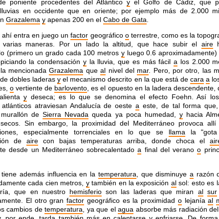
de poniente procedentes del Atlántico
y
el Golfo de Cádiz, que p
lluvias en occidente que en oriente; por ejemplo más de 2.000 mi
en
Grazalema
y
apenas 200 en el
Cabo de Gata
.
 ahí entra en juego un
factor
geográfico
o
terrestre, como es la topogr
 varias maneras. Por un lado la altitud, que hace subir el
aire
h
lo (primero un grado cada 100 metros
y
luego 0.6 aproximadamente
opiciando la condensación
y
la lluvia, que es más fácil
a
los 2.000 m
e la mencionada
Grazalema
que
al
nivel del
mar
. Pero, por otro, las 
 de dobles laderas
y
el mecanismo descrito en la que está de
cara
a
lo
es,
o
vertiente de
barlovento
, es el opuesto en la ladera descendente,
alienta
y
deseca; es lo que se denomina el efecto Foehn. Así los
atlánticos atraviesan Andalucía de oeste
a
este, de tal forma que
 murallón de
Sierra Nevada
queda ya poca humedad,
y
hacia Alm
 secos. Sin embargo, la proximidad del Mediterráneo provoca allí
aciones, especialmente torrenciales en lo que se
llama
la "gota
ción de
aire
con bajas temperaturas arriba, donde choca el
air
te desde un Mediterráneo sobrecalentado
a
final del verano
o
princ
d tiene además influencia en la
temperatura
, que disminuye
a
razón d
damente cada cien metros,
y
también en la exposición
al
sol: esto es 
ría, que en nuestro
hemisferio
son las laderas que miran
al
sur
amente. El otro gran
factor
geográfico es la proximidad
o
lejanía
al
los cambios de
temperatura
, ya que el
agua
absorbe más radiación de
y
, por ende, tarda también más en calentarse
y
enfriarse. De forma