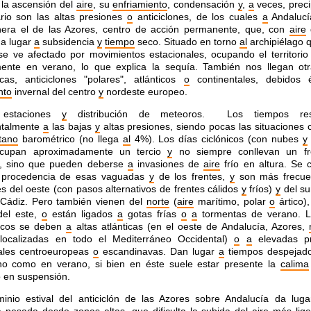
la ascensión del
aire
, su
enfriamiento
, condensación
y
,
a
veces, preci
rio son las altas presiones
o
anticiclones, de los cuales
a
Andalucí
era el de las Azores, centro de acción permanente, que, con
aire
da lugar
a
subsidencia
y
tiempo
seco. Situado en torno
al
archipiélago q
e ve afectado por movimientos estacionales, ocupando el territori
mente en verano, lo que explica la sequía. También nos llegan otr
cas, anticiclones "polares", atlánticos
o
continentales, debidos
nto
invernal del centro
y
nordeste europeo.
 estaciones
y
distribución de meteoros.
Los tiempos res
talmente
a
las bajas
y
altas presiones, siendo pocas las situaciones 
tano
barométrico (no llega
al
4%). Los días ciclónicos (con nubes
y
 ocupan aproximadamente un tercio
y
no siempre conllevan un fr
, sino que pueden deberse
a
invasiones de
aire
frío en altura. Se c
 procedencia de esas vaguadas
y
de los frentes,
y
son más frecue
es del oeste (con pasos alternativos de frentes cálidos
y
fríos)
y
del s
 Cádiz. Pero también vienen del
norte
(
aire
marítimo, polar
o
ártico)
el este,
o
están ligados
a
gotas frías
o
a
tormentas de verano. L
nicos se deben
a
altas atlánticas (en el oeste de Andalucía, Azores,
ocalizadas en todo el Mediterráneo Occidental)
o
a
elevadas pr
tales centroeuropeas
o
escandinavas. Dan lugar
a
tiempos despejado
rno como en verano, si bien en éste suele estar presente la
calima
 en suspensión.
minio estival del anticiclón de las Azores sobre Andalucía da lug