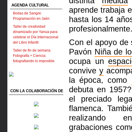
distinta
medida
AGENDA CULTURAL
aprende trabaja 
Bodas de Sangre:
hasta los 14 año
Programación en Jaén
profesionalmente
Taller de creatividad
dinamizado por Yanua para
celebrar el Día Internacional
Con el apoyo de s
del Libro Infantil
Pavón
Niña de l
Taller de fin de semana:
Fotografía + Ciencia:
ocupa un
espac
fotografiando lo imposible
convive
y
acomp
la época, como
debuta en 1957?
CON LA COLABORACIÓN DE
el preciado leg
flamenca. Tamb
realizando e
grabaciones com