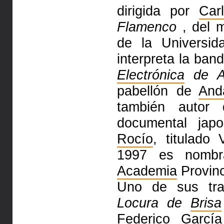
dirigida por
Car
Flamenco
, del m
de la Universi
interpreta la ba
Electrónica
de An
pabellón de
And
también autor
documental jap
Rocío
, titulado
1997 es nomb
Academia
Provinc
Uno de sus tra
Locura de
Brisa
Federico Garcí