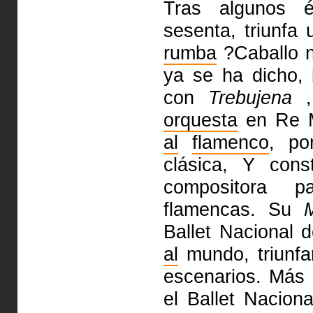
Tras algunos é
sesenta, triunf
rumba
?Caballo 
ya se ha dicho, 
con
Trebujena
,
orquesta
en Re M
al
flamenco
, po
clásica, Y cons
compositora p
flamencas. Su
Ballet Nacional 
al
mundo, triunfa
escenarios. Más 
el Ballet Nacion