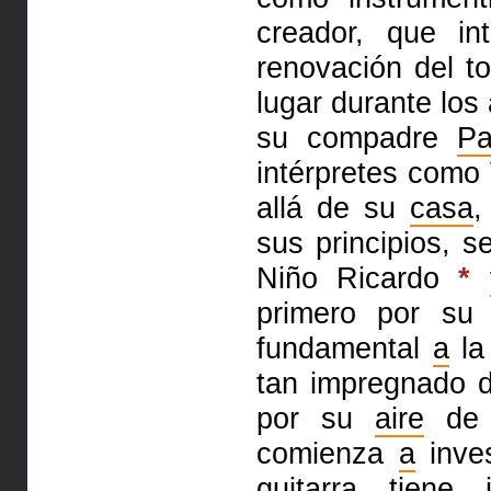
creador, que in
renovación del 
lugar durante los
su compadre
P
intérpretes como
allá de su
casa
,
sus principios, s
Niño Ricardo
*
primero por su 
fundamental
a
l
tan impregnado d
por su
aire
de a
comienza
a
inves
guitarra
tiene in