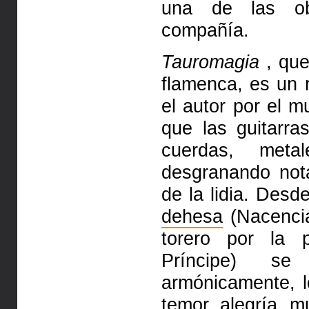
una de las ob
compañía.
Tauromagia
, que
flamenca, es un r
el autor por el 
que las guitarr
cuerdas, meta
desgranando no
de la lidia. Desd
dehesa
(Nacencia)
torero por la 
Príncipe) se
armónicamente, 
temor, alegría, 