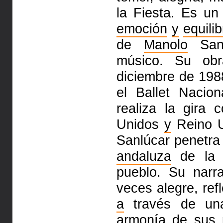
la Fiesta. Es u
emoción
y
equilib
de
Manolo
Sanl
músico. Su o
diciembre de 19
el Ballet Nacio
realiza la gira 
Unidos
y
Reino U
Sanlúcar penetra
andaluza
de l
pueblo. Su narr
veces alegre, ref
a
través de una
armonía de sus