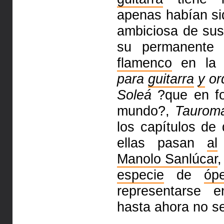
apenas habían si
ambiciosa de su
su permanente 
flamenco
en la 
para
guitarra
y
or
Soleá
?que en for
mundo?,
Taurom
los capítulos de
ellas pasan
al
Manolo Sanlúcar
,
especie
de
óp
representarse 
hasta ahora no s