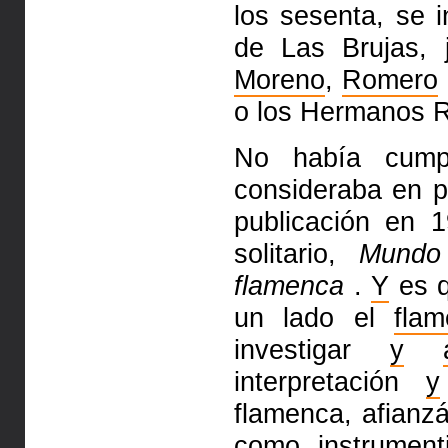
los sesenta, se 
de Las Brujas,
Moreno
,
Romero
o los Hermanos 
No había cum
consideraba en pl
publicación en 
solitario,
Mund
flamenca
.
Y
es q
un lado el
fla
investigar
y
interpretación
y
flamenca, afianz
como instrument