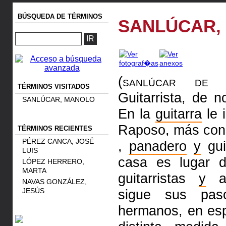
BÚSQUEDA DE TÉRMINOS
SANLÚCAR,
(sanlúcar de
TÉRMINOS VISITADOS
Guitarrista, de 
SANLÚCAR, MANOLO
En la
guitarra
le 
Raposo, más co
TÉRMINOS RECIENTES
PÉREZ CANCA, JOSÉ
,
panadero
y
gui
LUIS
casa es lugar d
LÓPEZ HERRERO,
MARTA
guitarristas
y
af
NAVAS GONZÁLEZ,
JESÚS
sigue sus pa
hermanos, en esp