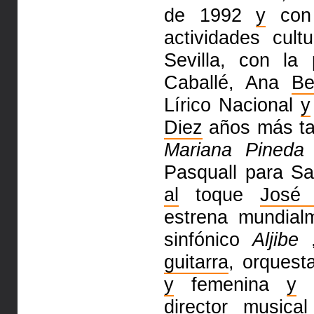
de 1992
y
con 
actividades cul
Sevilla, con la 
Caballé, Ana
Be
Lírico Nacional
y
Diez
años más tar
Mariana Pineda
,
Pasquall para S
al
toque
José 
estrena mundia
sinfónico
Aljibe
,
guitarra
, orquest
y
femenina
y
p
director musica