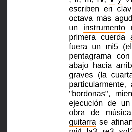
escriben en cl
octava más agud
un
instrumento
m
primera cuerda
fuera un mi5 (e
pentagrama co
abajo hacia arri
graves (la cuart
particularmente,
"bordonas", mie
ejecución de u
obra de música
guitarra
se afinan
mi4, la3, re3, sol