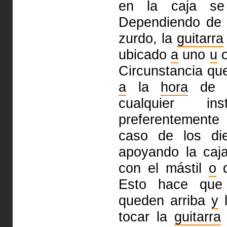
en la caja se
Dependiendo de s
zurdo, la
guitarra
ubicado
a
uno
u
o
Circunstancia qu
a
la
hora
de in
cualquier in
preferentement
caso de los di
apoyando la caj
con el mástil
o
d
Esto hace que
queden arriba
y
l
tocar la
guitarra