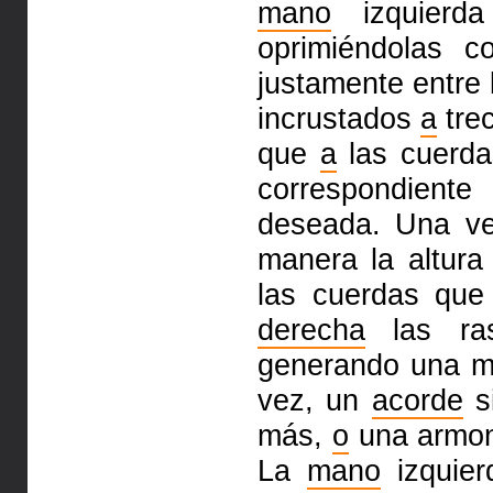
mano
izquierda
oprimiéndolas c
justamente entre 
incrustados
a
trec
que
a
las cuerda
correspondient
deseada. Una ve
manera la altura
las cuerdas que
derecha
las ra
generando una me
vez, un
acorde
si
más,
o
una armon
La
mano
izquier