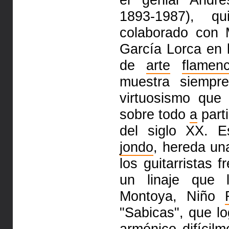
1893-1987), q
colaborado con
García Lorca en 
de
arte
flamen
muestra siempre
virtuosismo que 
sobre todo
a
part
del siglo XX. E
jondo
, hereda un
los guitarristas
un linaje que
Montoya, Niño
"Sabicas", que lo
armónico difícil