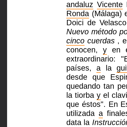
andaluz
Vicente
M
Ronda
(Málaga) e
Doici de Velasc
Nuevo método p
cinco
cuerdas
, e
conocen,
y
en e
extraordinario: 
países,
a
la
gui
desde que Esp
quedando tan pe
la tiorba
y
el clav
que éstos". En E
utilizada
a
finale
data la
Instrucci