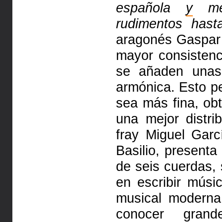
española
y
mét
rudimentos hast
aragonés Gaspar
mayor consisten
se añaden unas
armónica. Esto p
sea más fina, ob
una mejor distri
fray Miguel Gar
Basilio, present
de seis cuerdas, 
en escribir mús
musical modern
conocer grand