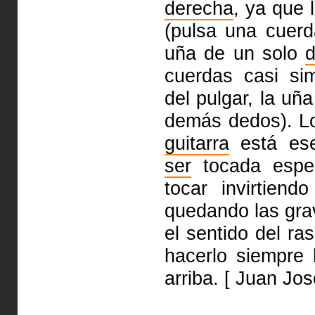
derecha
, ya que 
(pulsa una cuer
uña de un solo
cuerdas casi si
del pulgar, la uñ
demás dedos). L
guitarra
está ese
ser
tocada espec
tocar invirtiend
quedando las grav
el sentido del r
hacerlo siempre 
arriba. [ Juan Jos