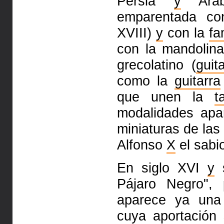
Persia
y
Arab
emparentada co
XVIII)
y
con la
fa
con la mandolina
grecolatino (
guit
como la
guitarra
que unen la
t
modalidades apa
miniaturas de las
Alfonso
X
el sabi
En siglo XVI
y
s
Pájaro Negro", 
aparece ya un
cuya aportació