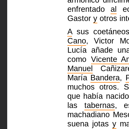
enfrentado
al
ec
Gastor
y
otros int
A
sus coetáneos
Cano
, Victor M
Lucía añade una
como
Vicente A
Manuel
Cañiza
María
Bandera
,
muchos otros. S
que había nacido
las
tabernas
, e
machadiano Mesó
suena jotas
y
ma