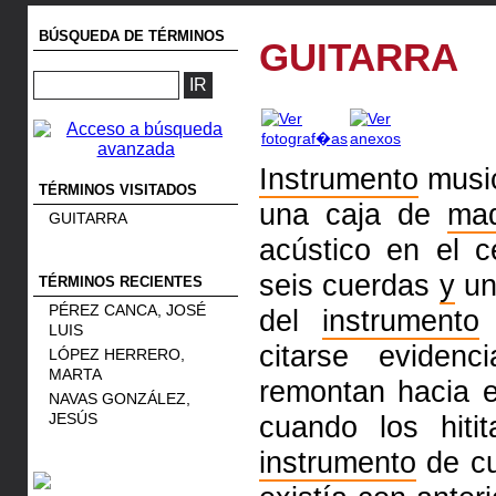
BÚSQUEDA DE TÉRMINOS
GUITARRA
Instrumento
music
TÉRMINOS VISITADOS
una caja de
ma
GUITARRA
acústico en el 
seis cuerdas
y
un 
TÉRMINOS RECIENTES
PÉREZ CANCA, JOSÉ
del
instrumento
e
LUIS
citarse eviden
LÓPEZ HERRERO,
MARTA
remontan hacia e
NAVAS GONZÁLEZ,
JESÚS
cuando los hiti
instrumento
de cu