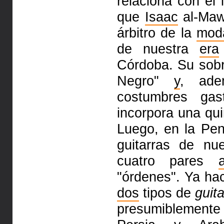
relaciona con el 
que
Isaac
al-Maws
árbitro de la
mod
de nuestra
era
Córdoba. Su sobr
Negro"
y
, ade
costumbres gas
incorpora una qu
Luego, en la Pení
guitarras de n
cuatro pares
"órdenes". Ya hac
dos
tipos de
guit
presumiblemente 