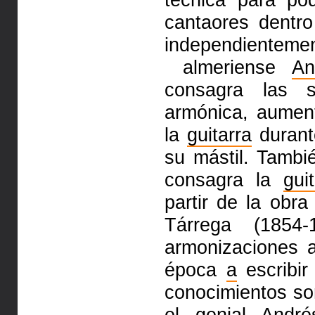
cantaores dentr
independientemen
almeriense
An
consagra las 
armónica, aumen
la
guitarra
durant
su mástil. Tambi
consagra la
gui
partir de la obr
Tárrega (1854-
armonizaciones
época
a
escribir
conocimientos s
el genial Andr