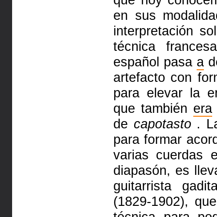
en sus modalida
interpretación so
técnica france
español pasa
a
de
artefacto con f
para elevar la 
que también
era
de
capotasto
. 
para formar aco
varias cuerdas
diapasón, es lle
guitarrista gad
(1829-1902), qu
técnica para p