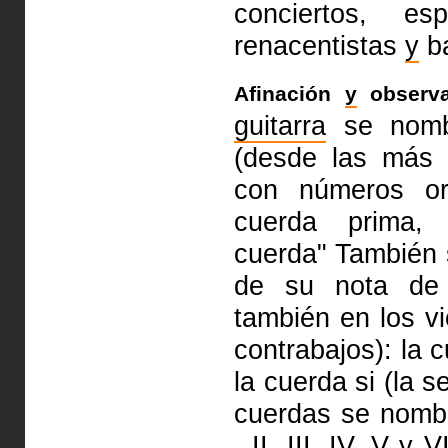
conciertos, es
renacentistas
y
ba
Afinación
y
observa
guitarra
se nombr
(desde las más
con números or
cuerda prima, 
cuerda" También 
de su nota de 
también en los vi
contrabajos): la 
la cuerda si (la s
cuerdas se nomb
, II, III, IV,
V
y
VI