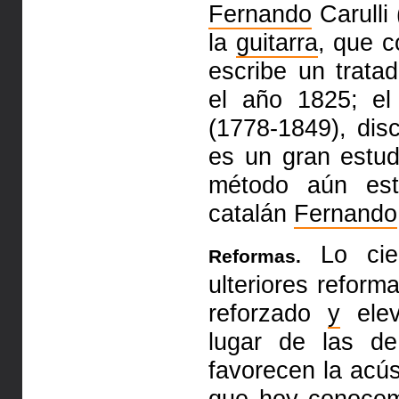
Fernando
Carulli
la
guitarra
, que 
escribe un trata
el año 1825; el
(1778-1849), disc
es un gran estud
método aún es
catalán
Fernando
Lo cier
Reformas.
ulteriores reform
reforzado
y
elev
lugar de las 
favorecen la acús
que hoy conoc