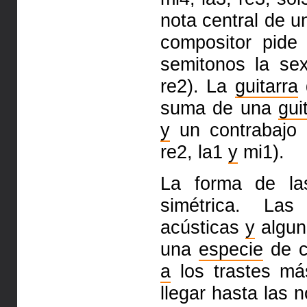
nota central de u
compositor pid
semitonos la se
re2). La
guitarra
suma de una
gui
y
un contrabajo 
re2, la1
y
mi1).
La forma de la
simétrica. Las 
acústicas
y
algun
una
especie
de cu
a
los trastes m
llegar hasta las 