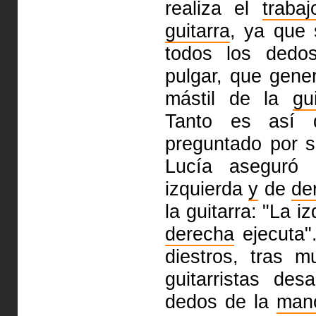
realiza el
trabaj
guitarra
, ya que
todos los ded
pulgar, que gene
mástil de la
gu
Tanto es así 
preguntado por s
Lucía aseguró 
izquierda
y
de
de
la guitarra: "La 
derecha
ejecuta"
diestros, tras
guitarristas de
dedos de la
man