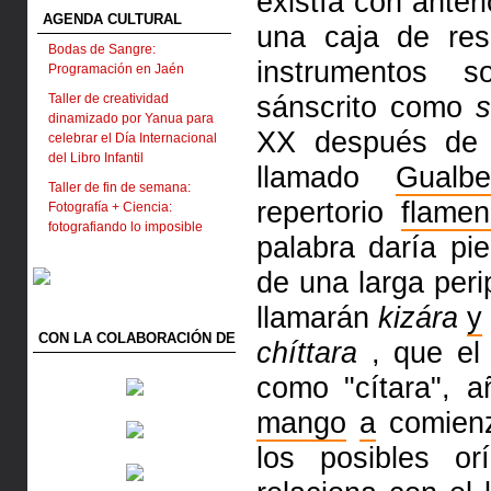
existía con anter
AGENDA CULTURAL
una caja de res
Bodas de Sangre:
instrumentos 
Programación en Jaén
sánscrito como
s
Taller de creatividad
dinamizado por Yanua para
XX después de C
celebrar el Día Internacional
del Libro Infantil
llamado
Gualbe
Taller de fin de semana:
repertorio
flame
Fotografía + Ciencia:
fotografiando lo imposible
palabra daría pi
de una larga peri
llamarán
kizára
y
CON LA COLABORACIÓN DE
chíttara
, que el 
como "cítara", 
mango
a
comienz
los posibles o