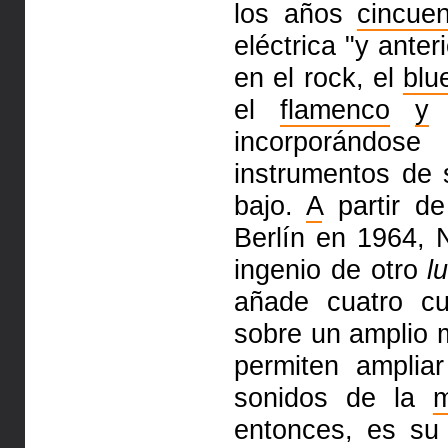
los años
cincue
eléctrica "y ante
en el rock, el
blu
el
flamenco
y
e
incorporándos
instrumentos de 
bajo.
A
partir de
Berlín en 1964, N
ingenio de otro
l
añade cuatro c
sobre un amplio m
permiten amplia
sonidos de la
entonces, es s