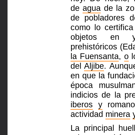
de
agua
de la zo
de pobladores
d
como lo certific
objetos en ya
prehistóricos (Ed
la Fuensanta
,
o
l
del
Aljibe
. Aunq
en que la fundac
época musulman
indicios de la p
iberos
y
romanos
actividad
minera
La principal hue