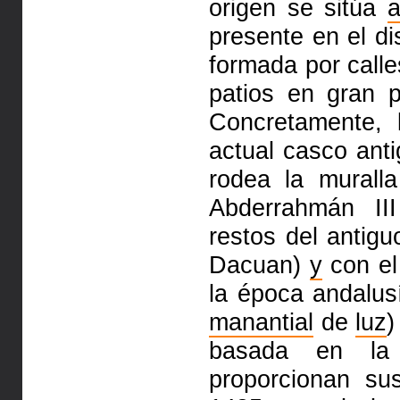
origen se
sitúa
presente en el d
formada por call
patios en
gran p
Concretamente, 
actual casco anti
rodea la murall
Abderrahmán II
restos del antig
Dacuan)
y
con e
la época andalu
manantial
de
luz
)
basada en l
proporcionan su