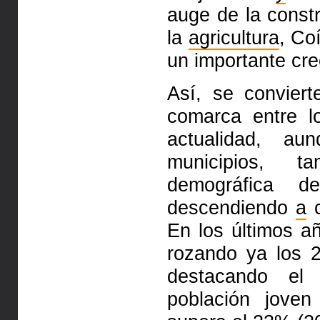
auge de la const
la
agricultura
, Co
un importante
cre
Así, se convier
comarca
entre 
actualidad, a
municipios, t
demográfica d
descendiendo
a
c
En los últimos a
rozando ya los 
destacando el 
población jove