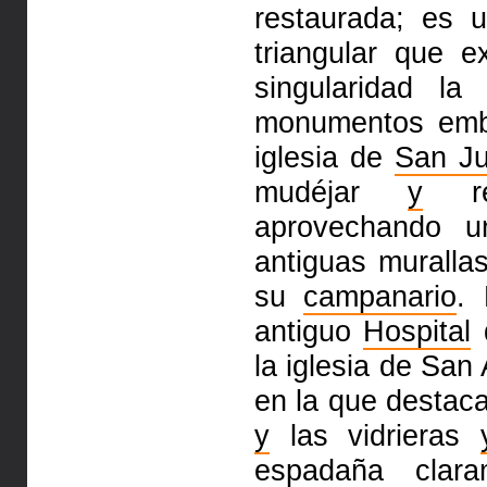
restaurada; es 
triangular que
e
singularidad l
monumentos emb
iglesia de
San J
mudéjar
y
ren
aprovechando 
antiguas muralla
su
campanario
. 
antiguo
Hospital
la iglesia de Sa
en la que
destac
y
las vidrieras
espadaña clara