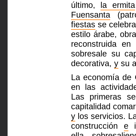
último,
la ermita
Fuensanta
(patr
fiestas
se
celebr
estilo árabe, ob
reconstruida e
sobresale su
ca
decorativa,
y
su a
La economía de 
en las
actividad
Las primeras s
capitalidad coma
y
los
servicios. 
construcción
e
i
ella, sobresal