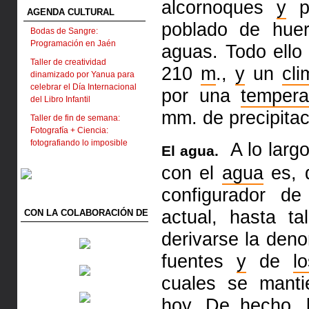
alcornoques
y
p
AGENDA CULTURAL
poblado de
hue
Bodas de Sangre:
Programación en Jaén
aguas. Todo ello
Taller de creatividad
210
m
.,
y
un
cli
dinamizado por Yanua para
celebrar el Día Internacional
por una
tempera
del Libro Infantil
mm. de precipitac
Taller de fin de semana:
Fotografía + Ciencia:
fotografiando lo imposible
A lo larg
El agua.
con
el
agua
es, q
configurador d
actual, hasta t
CON LA COLABORACIÓN DE
derivarse la
deno
fuentes
y
de
l
cuales se manti
hoy. De hecho,