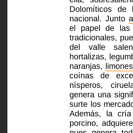
Dolomíticos de 
nacional. Junto
el papel de las
tradicionales,
pue
del valle sal
hortalizas, legu
naranjas,
limones
coínas de exce
nísperos,
cirue
genera una signif
surte los mercad
Además, la crí
porcino, adquiere
pues
genera tod