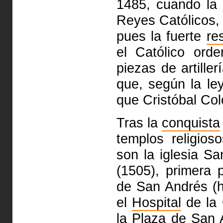
1485, cuando
la
Reyes Católicos,
pues la fuerte
re
el Católico
orde
piezas de artille
que, según la le
que Cristóbal
Col
Tras la
conquista
templos
religio
son la iglesia S
(1505), primera p
de San Andrés
(
el
Hospital
de la 
la Plaza de San 