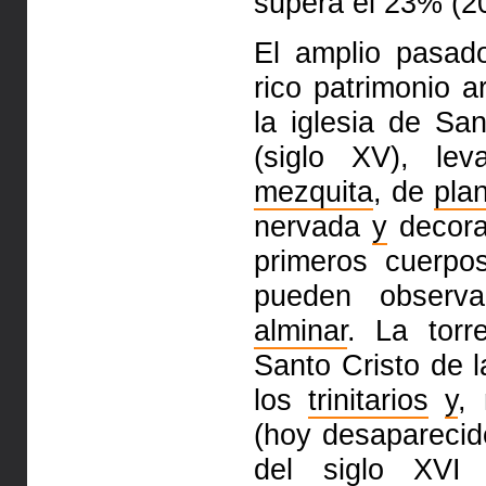
supera el 23% (2
El amplio pasad
rico
patrimonio a
la iglesia de Sa
(siglo XV), le
mezquita
, de
pla
nervada
y
decora
primeros cuerp
pueden observ
alminar
. La torr
Santo Cristo de 
los
trinitarios
y
,
(hoy desaparecido
del siglo XV