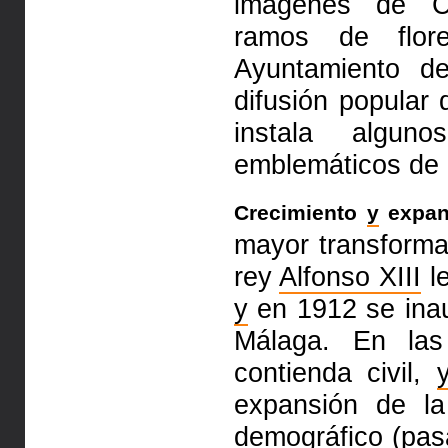
imágenes de Cr
ramos de flo
Ayuntamiento d
difusión
popular 
instala algu
emblemáticos de l
Crecimiento
y
expan
mayor transform
rey
Alfonso XIII
le
y
en 1912
se in
Málaga. En las
contienda civil,
expansión de l
demográfico (pas