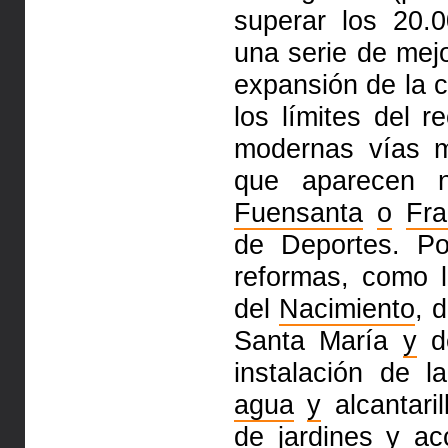
superar los
20.
una serie de mej
expansión de la c
los límites del r
modernas vías 
que
aparecen 
Fuensanta
o
Fra
de Deportes. Po
reformas, como 
del
Nacimiento
, 
Santa María
y
d
instalación de 
agua
y
alcantari
de
jardines
y
acc