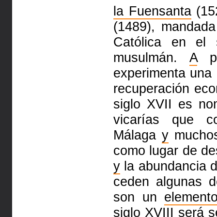
la Fuensanta
(15
(1489), mandada e
Católica en el 
musulmán.
A
pa
experimenta una
recuperación
ec
siglo XVII es n
vicarías que 
Málaga
y
muchos 
como lugar de de
y
la abundancia
ceden algunas d
son un
element
siglo XVIII será 