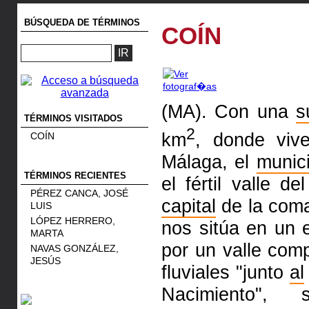
BÚSQUEDA DE TÉRMINOS
COÍN
(MA). Con una
s
TÉRMINOS VISITADOS
2
km
, donde vi
COÍN
Málaga, el
munici
TÉRMINOS RECIENTES
el fértil valle de
PÉREZ CANCA, JOSÉ
capital
de la coma
LUIS
LÓPEZ HERRERO,
nos sitúa en un
MARTA
por un valle co
NAVAS GONZÁLEZ,
JESÚS
fluviales "junto
al
Nacimiento",