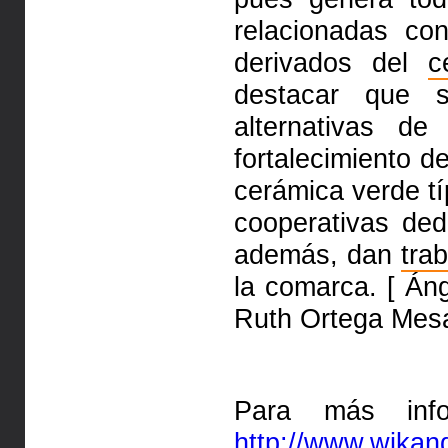
relacionadas co
derivados del
c
destacar que
alternativas d
fortalecimiento d
cerámica verde tí
cooperativas de
además,
dan
tra
la comarca. [ Án
Ruth Ortega Mesa
Para más infor
http://www.wika