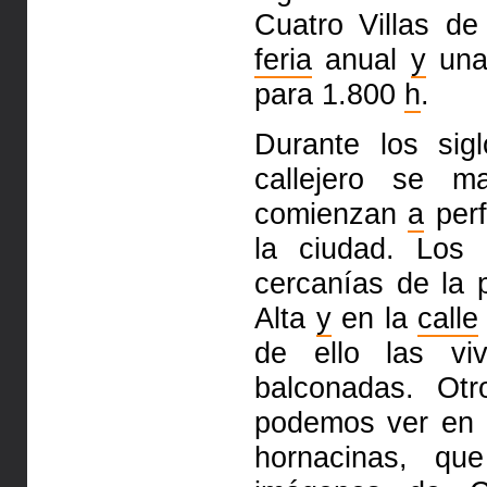
Cuatro Villas d
feria
anual
y
una 
para 1.800
h
.
Durante los sig
callejero
se man
comienzan
a
perf
la ciudad. Los 
cercanías de la
Alta
y
en la
calle
de
ello las v
balconadas. Otr
podemos ver en l
hornacinas, q