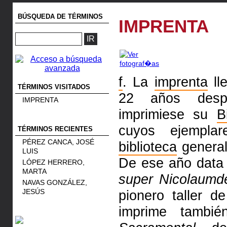
BÚSQUEDA DE TÉRMINOS
IMPRENTA
f
. La
imprenta
ll
TÉRMINOS VISITADOS
22 años desp
IMPRENTA
imprimiese su
B
cuyos ejempla
TÉRMINOS RECIENTES
PÉREZ CANCA, JOSÉ
biblioteca
general
LUIS
De ese año data
LÓPEZ HERRERO,
MARTA
super Nicolaumd
NAVAS GONZÁLEZ,
JESÚS
pionero taller 
imprime tambi