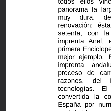
todos ellos vi
panorama la lar
muy dura, d
renovación; és
setenta, con la
imprenta
Anel,
primera Enciclope
mejor ejemplo. 
imprenta
andal
proceso de camb
razones, del
tecnologías. E
convertida la c
España por nume