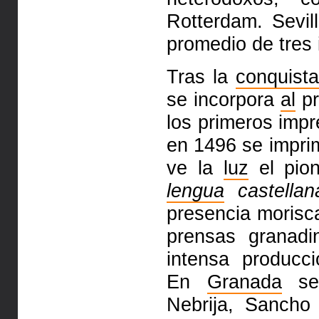
Rotterdam. Sevil
promedio de tres 
Tras la
conquista
se incorpora
al
pr
los primeros imp
en 1496 se impr
ve la
luz
el pio
lengua
castellan
presencia morisc
prensas granadi
intensa producc
En
Granada
se 
Nebrija, Sanch