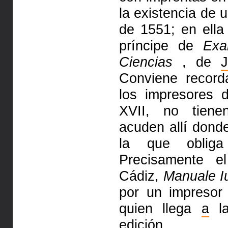
la existencia de 
de 1551; en ella
príncipe de
Ex
Ciencias
, de
Conviene recor
los impresores 
XVII, no tienen
acuden allí dond
la que oblig
Precisamente e
Cádiz,
Manuale 
por un impresor 
quien llega
a
la
edición.