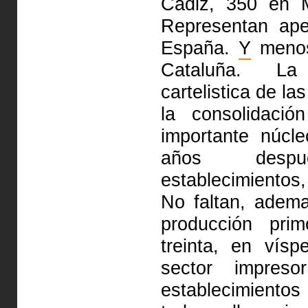
Cádiz, 350 en
Representan ape
España.
Y
menos
Cataluña. La
cartelistica de l
la consolidaci
importante núcle
años despu
establecimientos,
No faltan, adem
producción pri
treinta, en vís
sector impres
establecimient