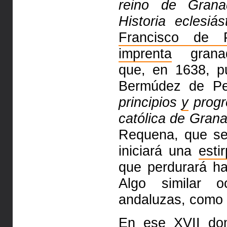
reino de Grana
Historia eclesiá
Francisco de P
imprenta
granadi
que, en 1638, p
Bermúdez de P
principios
y
progr
católica de Gran
Requena, que se
iniciará una
esti
que perdurará ha
Algo similar 
andaluzas, como 
En ese XVII dom