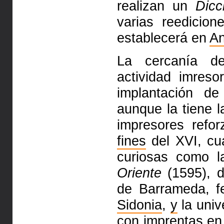
realizan un
Dicc
varias reedicio
establecerá en
An
La cercanía de
actividad imreso
implantación d
aunque la tiene 
impresores refor
fines
del XVI, cu
curiosas como 
Oriente
(1595), 
de Barrameda, 
Sidonia
,
y
la univ
con imprentas en 