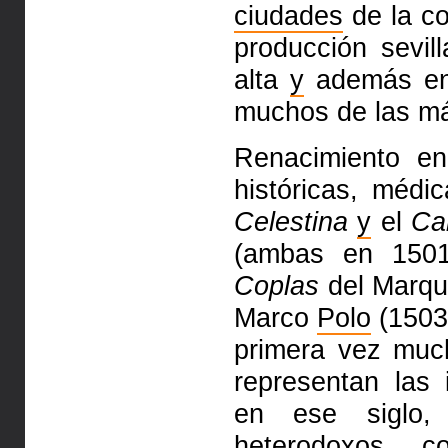
ciudades
de la c
producción sevi
alta
y
además en 
muchos de las más
Renacimiento en
históricas, médi
Celestina
y
el
Ca
(ambas en 150
Coplas
del Marqu
Marco
Polo
(1503)
primera vez muc
representan las 
en ese siglo,
heterodoxos,