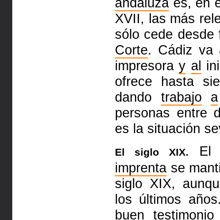
andaluza
es, en e
XVII, las más re
sólo cede desde 
Corte
. Cádiz va
impresora
y
al
ini
ofrece hasta si
dando
trabajo
a
personas entre
es la situación se
El 
El siglo XIX.
imprenta
se manti
siglo XIX, aun
los últimos año
buen testimonio