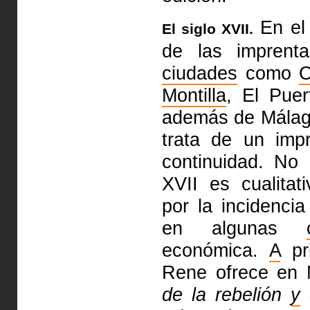
En el 
El siglo XVII.
de las imprent
ciudades
como
Montilla
, El Pue
además de Málag
trata de un imp
continuidad. No 
XVII es cualita
por la incidencia
en algunas
económica.
A
pri
Rene ofrece en
de la rebelión
y