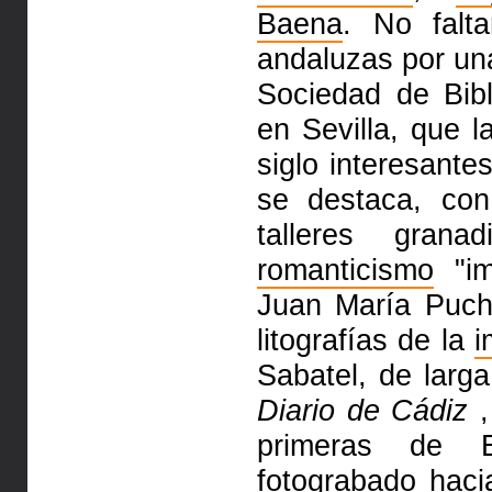
Baena
. No falta
andaluzas por una
Sociedad de Bibl
en Sevilla, que l
siglo interesant
se destaca, co
talleres gran
romanticismo
"im
Juan María Puch
litografías de la
i
Sabatel, de larga
Diario de Cádiz
,
primeras de E
fotograbado haci