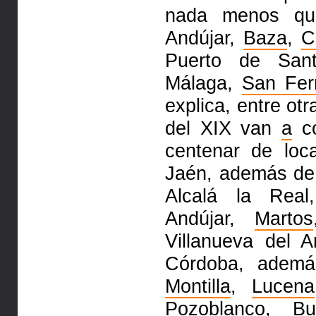
nada menos q
Andújar,
Baza
,
C
Puerto de San
Málaga,
San Fer
explica, entre ot
del XIX van
a
co
centenar de loc
Jaén, además de
Alcalá la Rea
Andújar,
Martos
Villanueva del 
Córdoba, adem
Montilla
,
Lucena
Pozoblanco
,
Bu