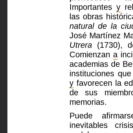
Importantes
y
rel
las obras históri
natural de la ci
José Martínez M
Utrera
(1730), d
Comienzan
a
inci
academias de Bel
instituciones qu
y
favorecen la ed
de sus miembr
memorias.
Puede afirma
inevitables cri