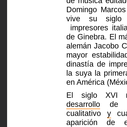
de música edita
Domingo Marcos
vive su sig
impresores ital
de Ginebra. El má
alemán Jacobo 
mayor estabilid
dinastía de impr
la suya la prime
en América (Méxi
El siglo XVI m
desarrollo
de 
cualitativo
y
cuan
aparición de e