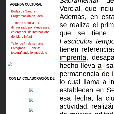
Sacramental
de 
AGENDA CULTURAL
Vercial, que inc
Bodas de Sangre:
Además, en est
Programación en Jaén
se realiza el pri
Taller de creatividad
dinamizado por Yanua para
que se tiene r
celebrar el Día Internacional
del Libro Infantil
Fasciculus temp
Taller de fin de semana:
tienen referencia
Fotografía + Ciencia:
fotografiando lo imposible
imprenta
, desapa
hecho lleva
a
Isa
permanencia de i
CON LA COLABORACIÓN DE
lo cual
llama
a
im
establecen en Se
esa fecha, la c
actividad, realiz