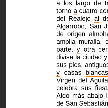
a
los largo de t
torno
a
cuatro con
del Realejo
al
de
Algarrobo,
San J
de origen almoh
amplia muralla,
parte,
y
otra cer
divisa la ciudad
y
sus pies, antiguo
y
casas
blanca
Virgen del Águila
celebra sus
fies
Algo más abajo l
de San Sebastiá