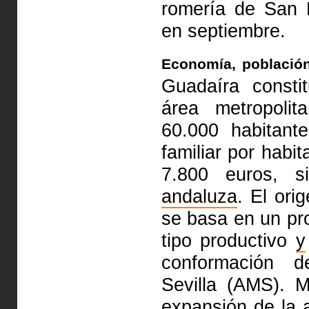
romería de San 
en septiembre.
Economía, poblaci
Guadaíra consti
área metropolit
60.000 habitan
familiar por habi
7.800 euros, s
andaluza
. El ori
se basa en un pr
tipo productivo
y
conformación d
Sevilla (AMS). 
expansión de la a