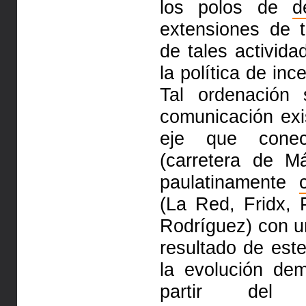
los polos de
d
extensiones de t
de tales activid
la política de in­c
Tal ordenación
comunicación exi
eje que conec
(carretera de Má
paulatinamente
(La Red, Fridx, 
Ro­drí­guez) con 
resultado de est
la evolución de
partir del c