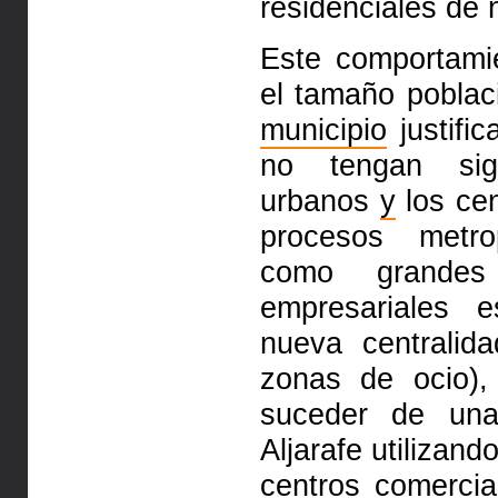
residenciales de
Este comportamie
el ta­maño pobla
municipio
justific
no tengan signi
urbanos
y
los cen
pro­­cesos metr
como grandes e
empresariales e
nueva centralid
zonas de ocio)
suceder de una
Aljarafe utilizan
centros comercia