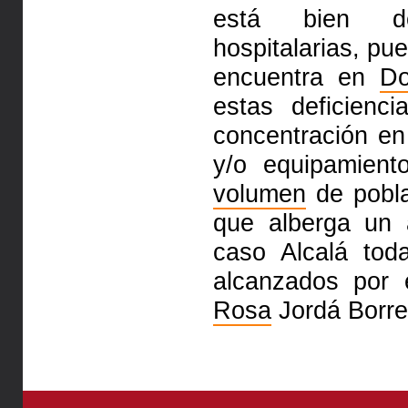
está bien do
hospitalarias, pu
encuentra en
D
estas deficienc
concentración en
y/o equipamient
volumen
de pobl
que alberga un 
caso Alcalá tod
alcanzados por e
Rosa
Jordá Borrel