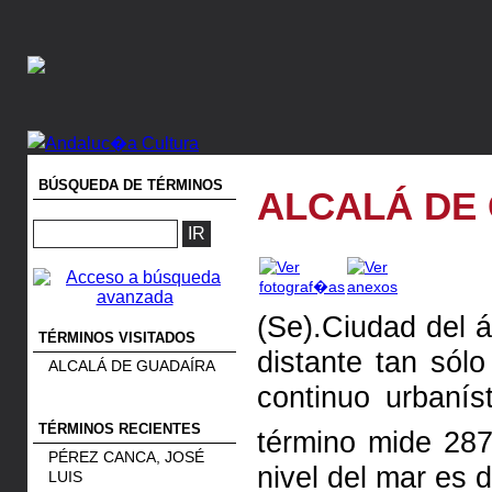
BÚSQUEDA DE TÉRMINOS
ALCALÁ DE
(Se).Ciudad del á
TÉRMINOS VISITADOS
distante tan sól
ALCALÁ DE GUADAÍRA
continuo urbanís
TÉRMINOS RECIENTES
término mi­de 2
PÉREZ CANCA, JOSÉ
nivel del
mar
es d
LUIS