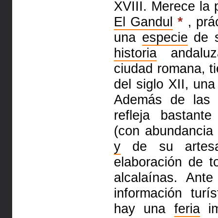
XVIII. Merece la
El Gandul
*
, prá
una
especie
de s
historia
andaluz
ciudad romana, t
del siglo XII, un
Además de las 
refleja bas­tan
(con abundancia
y
de su artesan
elaboración de t
alcalaínas. Ante
información turí
hay una
feria
im