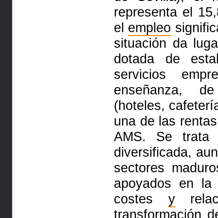
representa el 15
el
empleo
signific
situación da lug
dotada de estab
servicios empr
enseñanza, de 
(hoteles, cafeter
una de las rentas
AMS. Se trat
diversificada, au
sectores maduro
apoyados en la 
costes
y
relac
transformación d