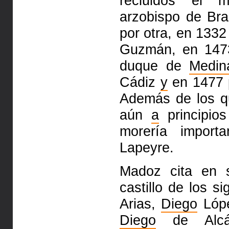
recluidos el m
arzobispo de Br
por otra, en 133
Guzmán, en 14
duque de
Medin
Cádiz
y
en 1477
Además de los q
aún
a
principios
morería import
Lapeyre.
Madoz cita en
castillo de los s
Arias,
Diego
Lópe
Diego
de Alcánt