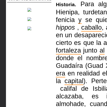
Para alg
Historia.
Hienipa, tur­deta
fenicia
y
se quie
hippos
,
caballo
,
en un desaparec
cierto es que la 
fortaleza
junto
al
donde el nombr
Guadaíra (Guad 
era
en realidad e
la
capital
). Per­
califal de Isbi
alcazaba, es 
almohade, cuan