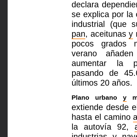
declara dependien
se explica por la
industrial (que 
pan
, acei­tunas
y
pocos grados
verano añaden 
aumentar la po
pasando de 45
últimos 20 años.
Plano urbano
y
mo
extiende desde el
hasta el camino
la autovía 92,
industrias
y
nave