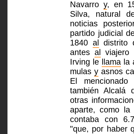
Navarro
y
, en 1
Silva, natural 
noticias poster
partido judicial 
1840
al
distrito
antes
al
viajero
Irving le
llama
la 
mulas
y
asnos ca
El mencionad
también Alcalá
otras informacio
aparte, como la
con­taba con 6
"que, por haber q