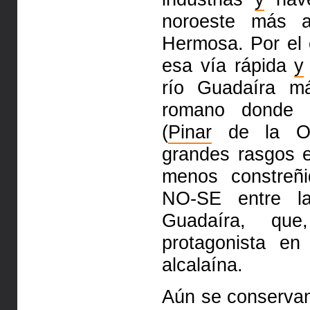
noroeste más 
Hermosa. Por el 
esa vía rápida
y
río Guadaíra má
romano donde c
(
Pinar
de la Or
grandes rasgos 
menos constre
NO-SE entre 
Guadaíra, qu
protagonista e
alcalaína.
Aún se conserva