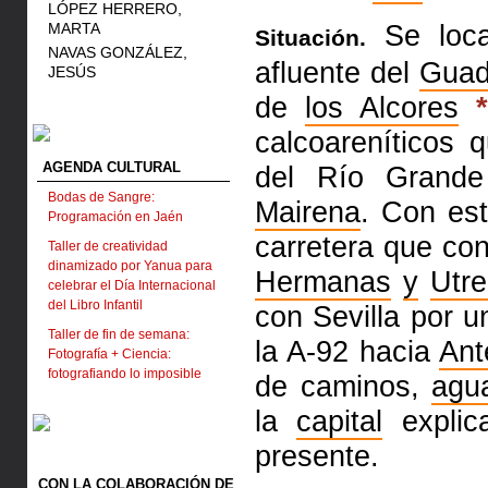
LÓPEZ HERRERO,
Se loca
MARTA
Situación.
NAVAS GONZÁLEZ,
afluente del
Guada
JESÚS
de
los Alcores
*
calcoareníticos 
AGENDA CULTURAL
del Río Grand
Bodas de Sangre:
Mairena
. Con es
Programación en Jaén
carretera que co
Taller de creatividad
dinamizado por Yanua para
Hermanas
y
Utre
celebrar el Día Internacional
del Libro Infantil
con Sevilla por u
Taller de fin de semana:
la A-92 hacia
Ant
Fotografía + Ciencia:
fotografiando lo imposible
de caminos,
agu
la
capital
explic
presente.
CON LA COLABORACIÓN DE