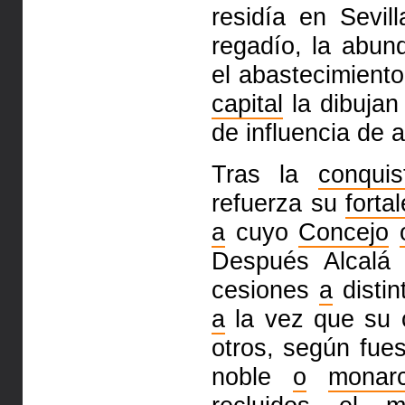
residía en Sevil
regadío, la abun
el abastecimient
capital
la di­bu­j
de influencia de a
Tras la
conquis
refuerza su
forta
a
cuyo
Concejo
Después Alcalá
cesiones
a
distin
a
la vez que su c
otros, según fue
noble
o
monar