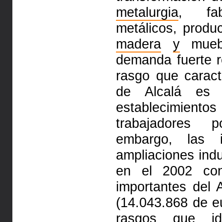
metalurgia
, fab
metálicos, produ
madera
y
muebl
demanda fuerte r
rasgo que caract
de Alcalá es 
establecimiento
trabajadores p
embargo, las i
ampliaciones indu
en el 2002 con
importantes de
(14.043.868 de e
rasgos que id