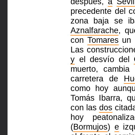
después,
a
Sevil
precedente del c
zona baja se i
Aznalfarache
, qu
con
Tomares
un 
Las construccion
y
el desvío del
muerto, cambia
carretera de
Hu
como hoy aunqu
Tomás Ibarra, 
con las
dos
citada
hoy peatonaliz
(
Bormujos
)
e
izqu