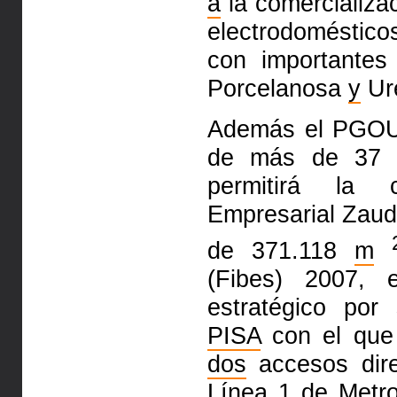
a
la comercializa
electrodoméstico
con importantes
Porcelanosa
y
Ur
Además el PGOU 
de más de 37 h
permitirá la 
Empresarial Zau
de 371.118
m
(Fibes) 2007, 
estratégico po
PISA
con el que 
dos
accesos dir
Línea 1 de
Metr