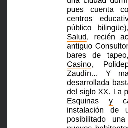
una ciudad dorm
pues cuenta con
centros educati
público bilingüe
Salud
, recién 
antiguo Consultor
bares de tapeo,
Casino
, Polide
Zaudín...
Y
man
desarrollada bas
del siglo XX. La 
Esquinas
y
cal
instalación de 
posibilitado un