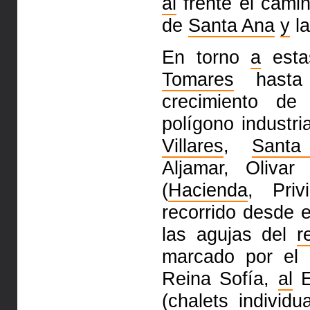
al
frente el cami
de
Santa Ana
y
l
En torno
a
estas
Tomares
hasta 
crecimiento de
polígono industr
Villares
,
Santa
Aljamar, Oliva
(
Hacienda
, Priv
recorrido desde e
las agujas del
r
marcado por el 
Reina Sofía,
al
E
(chalets individu