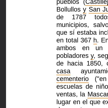
pueblos (
Castill
Bollullos
y
San J
de 1787 todo
municipios, salvo
que sí estaba in
en total 367
h
. E
ambos en un
pobladores
y
, se
de hacia 1850, 
casa
ayuntamie
cementerio
("en 
escuelas de niñ
ventas, la
Mascar
lugar en el que e