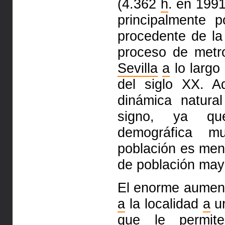
(4.362
h
. en 1991
principalmente 
procedente de l
proceso de metr
Sevilla
a
lo largo
del siglo XX. A
dinámica natur
signo, ya q
demográfica 
población es men
de población may
El enorme aument
a
la localidad
a
u
que le permite