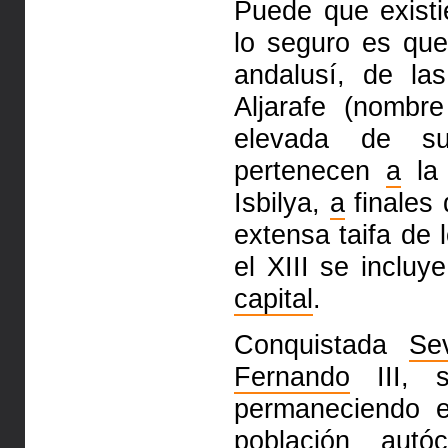
Puede que existi
lo seguro es que
andalusí, de l
Aljarafe (nombr
elevada de sue
pertenecen
a
l
Isbilya,
a
finales 
extensa taifa de 
el XIII se incluy
capital
.
Conquistada
Sev
Fernando
III, 
permaneciendo
población aut