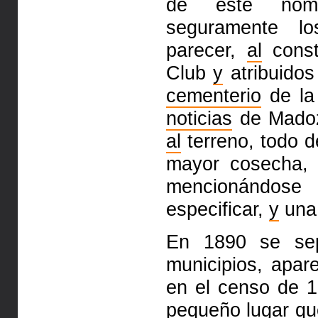
de este nomb
seguramente l
parecer,
al
const
Club
y
atribuido
cementerio
de la
noticias
de Madoz,
al
terreno, todo 
mayor cosecha,
mencionándo
especificar,
y
una 
En 1890 se se
municipios, apa
en el censo de 
pequeño lugar qu