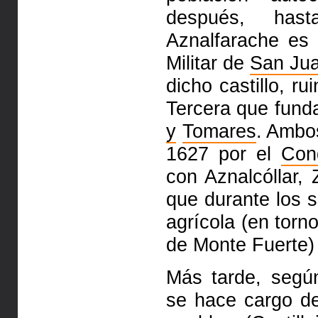
después, has
Aznalfarache es
Militar de
San Ju
dicho castillo, r
Tercera que fund
y
Tomares
. Ambo
1627 por el
Con
con Aznalcóllar,
que durante los 
agrícola (en torn
de Monte Fuerte) 
Más tarde, segú
se hace cargo de