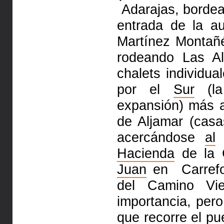
Adarajas, bordea
entrada de la a
Martínez Monta
rodeando Las A
chalets individua
por el
Sur
(la
expansión) más al
de Aljamar (cas
acercándose
al
Z
Hacienda
de la 
Juan
en Carrefou
del Camino Vie
importancia, pero
que recorre el p