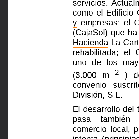
servicios. Actua
como el Edificio 
y
empresas; el C
(CajaSol) que ha 
Hacienda
La Cart
rehabilitada; el
uno de los mayo
2
(3.000
m
) de
convenio suscri
División, S.L.
El
desarrollo
del 
pasa también p
comercio
local, p
intenta (principi