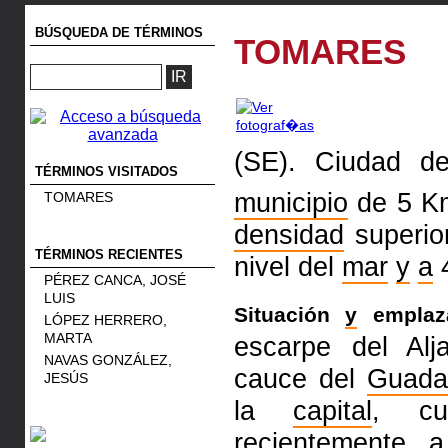
BÚSQUEDA DE TÉRMINOS
TOMARES
(SE). Ciudad 
TÉRMINOS VISITADOS
municipio
de 5 
TOMARES
densidad
superi
TÉRMINOS RECIENTES
nivel del
mar
y
a
4
PÉREZ CANCA, JOSÉ
LUIS
Situación
y
emplaza
LÓPEZ HERRERO,
MARTA
escarpe del Alj
NAVAS GONZÁLEZ,
cauce del
Guadal
JESÚS
la
capital
, cu
recientemente
a