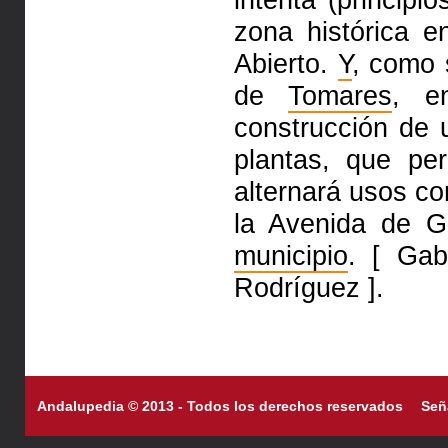
zona histórica 
Abierto.
Y
, como 
de
Tomares
, e
construcción de 
plantas, que per
alternará usos c
la Avenida de G
municipio
. [ Gab
Rodríguez ].
Andalupedia © 2013 - Todos los derechos reservados
Señ