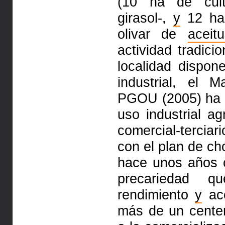
(10 ha de cult
girasol-,
y
12 ha 
olivar de
aceit
actividad tradici
localidad dispon
industrial, el
PGOU (2005) ha s
uso industrial a
comercial-tercia
con el plan de c
hace unos años 
precariedad q
rendimiento
y
acc
más de un cente