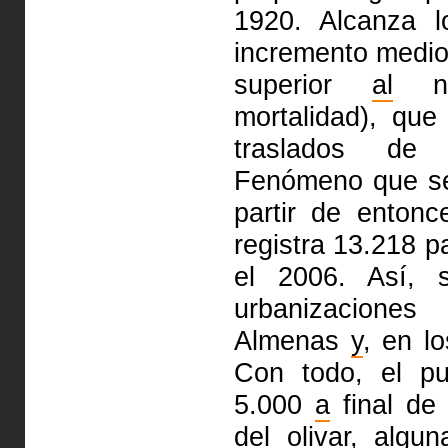
1920. Alcanza 
incremento medio
superior
al
na
mortalidad), que
traslados d
Fenómeno que se
partir de enton
registra 13.218 p
el 2006. Así, 
urbanizacion
Almenas
y
, en l
Con todo, el pu
5.000
a
final de 
del olivar, algu