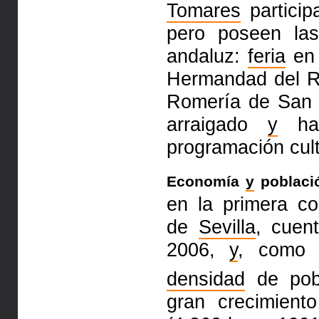
Tomares
partici
pero poseen las
andaluz:
feria
en 
Hermandad del R
Romería de San 
arraigado
y
ha
programación cult
Economía
y
poblaci
en la primera co
de
Sevilla
, cuen
2006,
y
, como 
densidad
de pob
gran crecimient