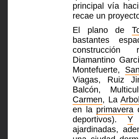
principal vía hac
recae un proyect
El plano de
T
bastantes esp
construcción 
Diamantino Garc
Montefuerte,
San
Viagas, Ruiz J
Balcón, Multic
Carmen
, La
Arbo
en la
primavera
d
deportivos).
Y
e
ajardinadas, ad