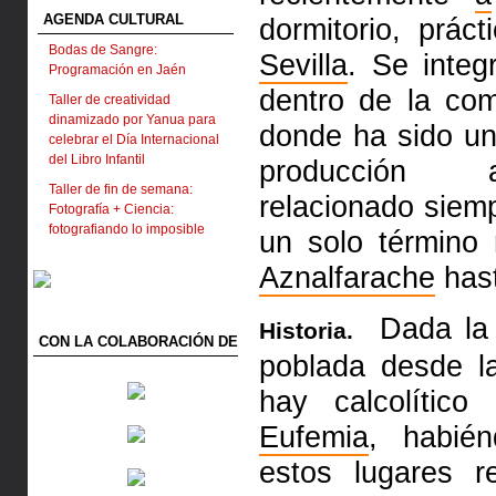
AGENDA CULTURAL
dormitorio, prá
Bodas de Sangre:
Sevilla
. Se integ
Programación en Jaén
dentro de la coma
Taller de creatividad
dinamizado por Yanua para
donde ha sido un
celebrar el Día Internacional
del Libro Infantil
producción ac
Taller de fin de semana:
relacionado siem
Fotografía + Ciencia:
fotografiando lo imposible
un solo término
Aznalfarache
hast
Dada la s
Historia.
CON LA COLABORACIÓN DE
poblada desde la
hay calcolítico
Eufemia
, habié
estos lugares r