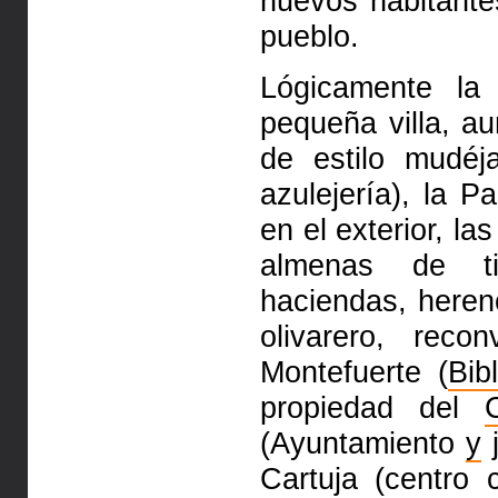
nuevos habitante
pueblo.
Lógicamente l
pequeña villa, a
de estilo mudéj
azulejería), la P
en el exterior, la
almenas de t
haciendas, heren
olivarero, rec
Montefuerte (
Bib
propiedad del
(Ayuntamiento
y
j
Cartuja (centro 