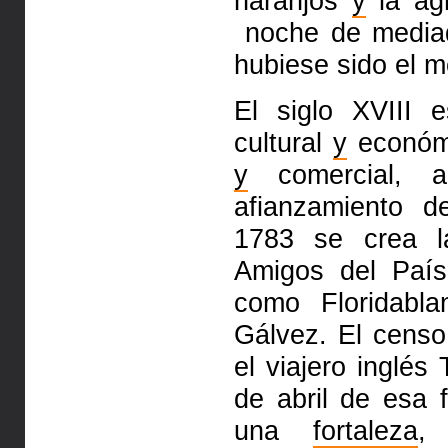
naranjos
y
la ag
noche de mediad
hubiese sido el 
El siglo XVIII 
cultural
y
económ
y
comercial, 
afianzamiento d
1783 se crea 
Amigos del País
como
Floridab
Gálvez. El censo
el viajero inglé
de abril de esa
una
fortaleza
,