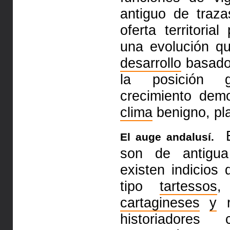
antiguo de traz
oferta territoria
una evolución qu
desarrollo
basado
la posición g
crecimiento dem
clima
benigno, pl
E
El auge andalusí.
son de
antigu
existen indicios
tipo
tartessos
,
cartagineses
y
r
historiadores c