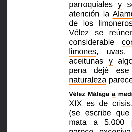
parroquiales
y
s
atención la
Alam
de los limonero
Vélez se reúne
considerable
co
limones
, uvas
aceitunas
y
algo
pena
dejé ese 
naturaleza
parece
Vélez Málaga
a
medi
XIX es de crisi
(se escribe qu
mata
a
5.000
parece excesiv