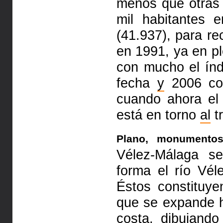
menos que otra
mil habitantes 
(41.937), para r
en 1991, ya en pl
con
mucho el índ
fecha
y
2006 co
cuando ahora el 
está en torno
al
t
Plano, monument
Vélez-Málaga s
forma el río Vé
Éstos constituy
que se expande 
costa, dibujand