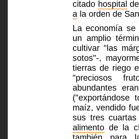
citado
hospital
d
a
la orden de Sa
La economía se
un amplio
térmi
cultivar "las m
sotos"-, mayorm
tierras de riego 
"preciosos fr
abundantes
era
("exportándose t
maíz, vendido fu
sus tres cuartas
alimento
de la cl
también
para 