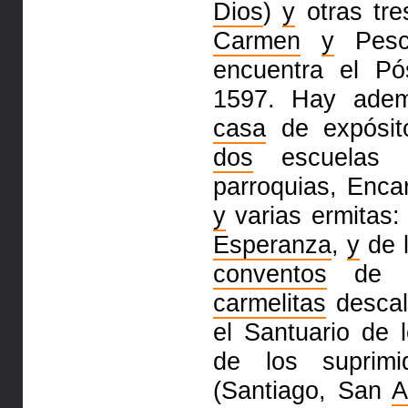
Dios
)
y
otras tr
Carmen
y
Pesca
encuentra el P
1597. Hay ad
casa
de expósit
dos
escuelas 
parroquias, Enc
y
varias
ermitas:
Esperanza
,
y
de 
conventos
de 
carmelitas
desca
el Santuario de
de
los supri
(Santiago, San
A