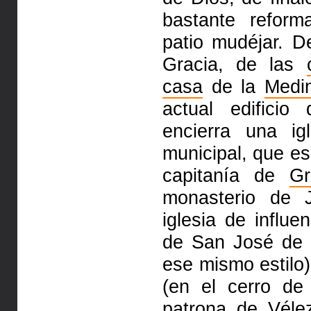
bastante refor
patio mudéjar. D
Gracia, de las
casa
de la
Medi
actual edifici
encierra una ig
municipal, que e
capitanía de
Gr
monasterio de
iglesia
de influe
de San José de 
ese mismo estilo
(en el cerro d
patrona de Véle