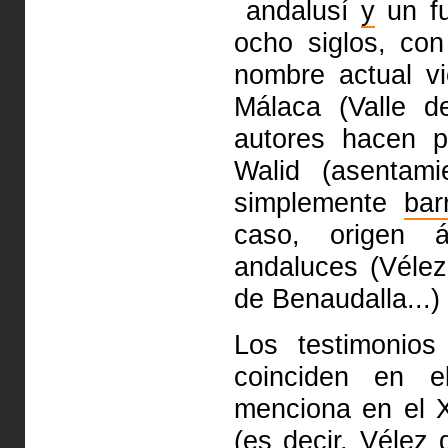
andalusí
y
un f
ocho siglos, co
nombre actual vi
Málaca (Valle d
autores hacen 
Walid (asentam
simplemente
bar
caso, origen 
andaluces
(Vélez
de Benaudalla...)
Los testimonios
coinciden
en e
menciona en el 
(es decir, Vélez 