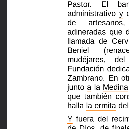
Pastor.
El bar
administrativo
y
c
de artesano
adineradas que d
llamada
de Cerv
Beniel (renac
mudéjares, de
Fundación dedi
Zambrano. En otr
junto
a
la
Medina
que también con
halla
la ermita
del
Y
fuera del recin
de
Dios, de fina