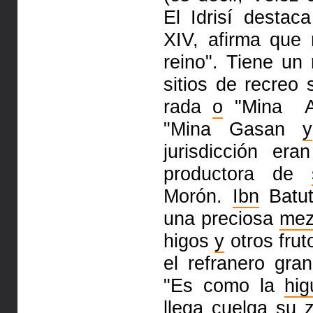
El Idrisí desta
XIV, afirma que 
reino". Tiene un
sitios de recreo 
rada
o
"Mina Al
"Mina Gasan
y
jurisdicción er
productora de
Morón.
Ibn
Batut
una
preciosa
mez
higos
y
otros fru
el refranero gr
"Es
como la
hig
llega cuelga su z