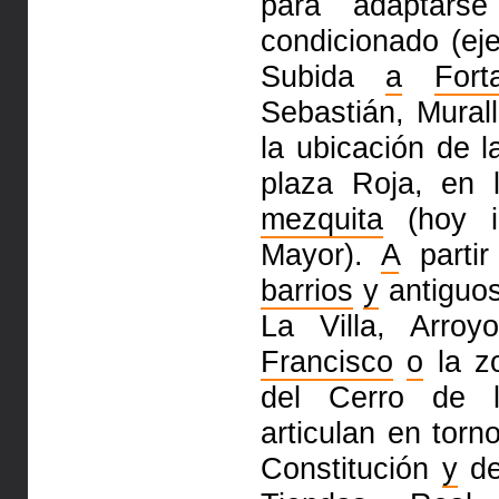
para adaptar
condicionado (ej
Subida
a
Fort
Sebastián, Mural
la ubicación de l
plaza Roja, en 
mezquita
(hoy i
Mayor).
A
partir
barrios
y
antiguo
La Villa, Arro
Francisco
o
la zo
del Cerro de
articulan en tor
Constitución
y
d