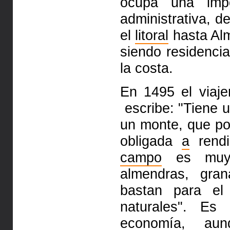
ocupa una impo
administrativa, d
el
litoral
hasta
Al
siendo residenci
la costa.
En 1495 el viaj
escribe: "Tiene 
un monte, que p
obligada
a
rend
campo
es muy 
almendras, gr
bastan para el
naturales". Es
economía, au