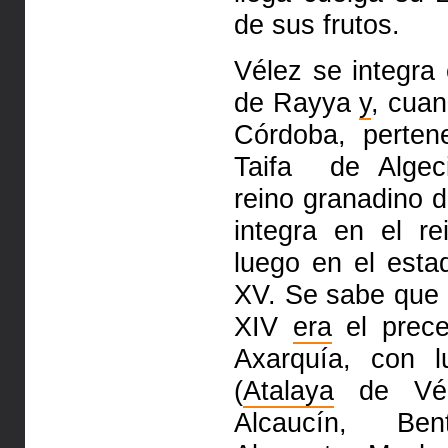
de sus frutos.
Vélez se integra
de
Rayya
y
, cuan
Córdoba, perte
Taifa de Algec
reino
granadino 
integra en el 
luego en el estad
XV. Se sabe que
XIV
era
el prece
Axarquía, con l
(
Atalaya
de Vél
Alcaucín, Be