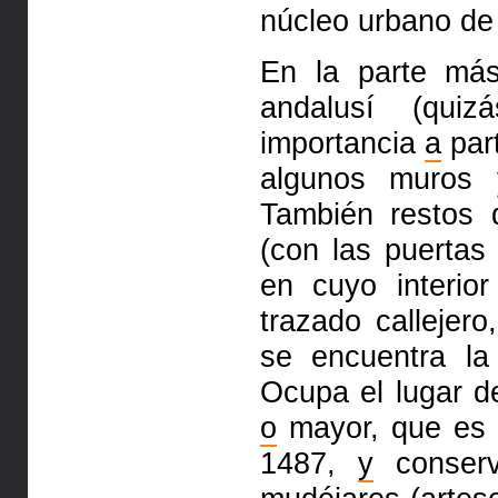
núcleo urbano d
En la parte más
andalusí
(quiz
importancia
a
part
algunos muros
También restos
(con las puertas
en
cuyo interio
trazado callejero
se encuentra la
Ocupa el
lugar d
o
mayor, que es
1487,
y
conser