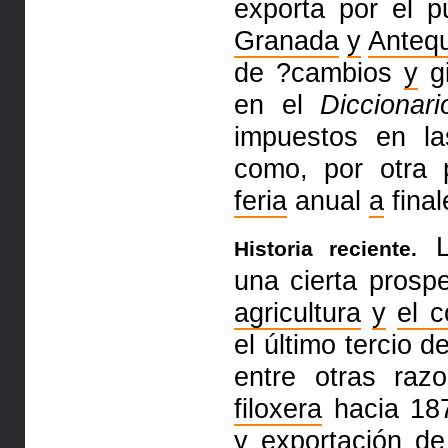
exporta por el 
Granada
y
Anteq
de ?cambios
y
gi
en
el
Diccionari
impuestos en l
como, por otra 
feria
anual
a
final
Historia reciente.
una cierta prosp
agricultura
y
el 
el
último tercio d
entre otras ra
filoxera
hacia 187
y
exportación de