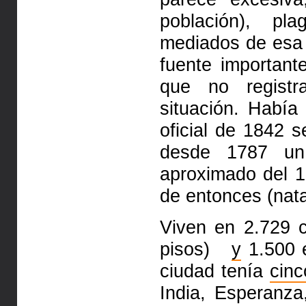
población), p
mediados de esa
fuente important
que no regist
situación. Habí
oficial de 1842 
desde 1787 un 
aproximado
del 1
de entonces
(nat
Viven en 2.729 
pisos)
y
1.500 e
ciudad tenía
cinc
India, Esperanz