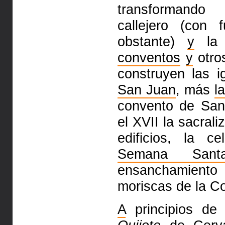
transforman
callejero (con 
obstante)
y
la
conventos
y
otros
construyen las i
San Juan
, más
l
convento de San
el XVII la
sacral
edificios, la c
Semana Sant
ensanchamient
moriscas de la C
A
principios de