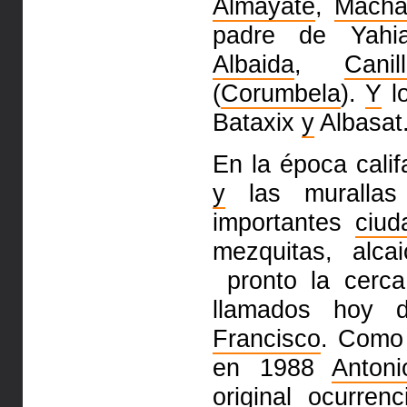
Almayate
,
Macha
padre de Yah
Albaida
,
Canil
(
Corumbela
).
Y
l
Bataxix
y
Albasat
En la época calif
y
las
muralla
importantes
ciud
mezquitas, alca
pronto la cerc
llamados hoy 
Francisco
. Com
en 1988
Antoni
original
ocurrenc