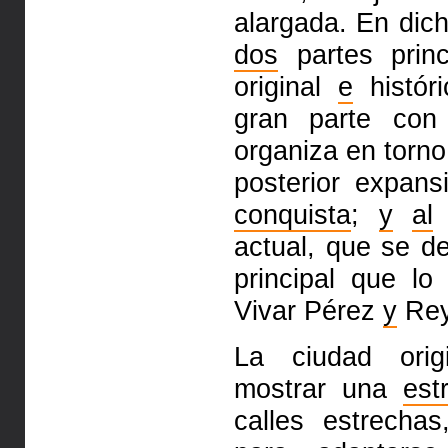
alargada. En dic
dos
partes prin
original
e
histó
gran parte con
organiza en torn
posterior expan
conquista
;
y
al
actual,
que se de
principal que l
Vivar Pérez
y
Re
La ciudad orig
mostrar una
est
calles estrecha