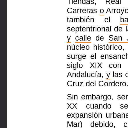
Tiendas, Rea
Carreras
o
Arroyo
también el
ba
septentrional de 
y
calle
de
San 
núcleo histórico
surge el ensan
siglo XIX
con 
Andalucía,
y
las 
Cruz del Cordero
Sin embargo, se
XX
cuando se
expansión urban
Mar
) debido, 