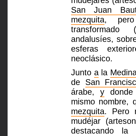
mudéjares
(artes
San Juan Baut
mezquita
, pero
transformado
andalusíes, sobr
esferas exteri
neoclásico.
Junto
a
la
Medin
de
San Francis
árabe,
y
donde 
mismo nombre, q
mezquita
. Pero
mudéjar (arteson
destacando la 