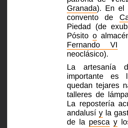
Granada
). En el
convento de
Ca
Piedad (de exu
Pósito
o
almac
Fernando VI
(c
neoclásico).
La artesanía d
importante es
quedan tejares na
talleres de lámp
La repostería a
andalusí
y
la gas
de
la
pesca
y
lo