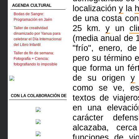
AGENDA CULTURAL
localización
y
la
h
Bodas de Sangre:
de
una costa co
Programación en Jaén
25 km.
y
un
cl
Taller de creatividad
dinamizado por Yanua para
(media anual de 
celebrar el Día Internacional
del Libro Infantil
"frío", enero, d
Taller de fin de semana:
pero su término 
Fotografía + Ciencia:
fotografiando lo imposible
que forma un férti
de su
origen
y
como se ve, e
textos de viajer
CON LA COLABORACIÓN DE
en una elevaci
carácter defen
alcazaba,
cerc
funciones de v