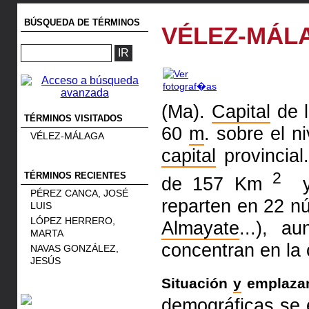
BÚSQUEDA DE TÉRMINOS
VÉLEZ-MÁL
(Ma).
Capital
de l
TÉRMINOS VISITADOS
60
m
.
sobre el n
VÉLEZ-MÁLAGA
capital
provincial
2
TÉRMINOS RECIENTES
de 157 Km
y
PÉREZ CANCA, JOSÉ
reparten en 22
nú
LUIS
LÓPEZ HERRERO,
Almayate
...), 
MARTA
concentran en la 
NAVAS GONZÁLEZ,
JESÚS
Situación
y
emplazam
demográficas se 