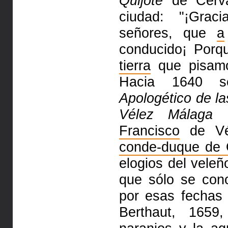
Quijote
de Cerv
ciudad: "¡Gra
señores, que
a
conducido¡ Porq
tierra
que pisam
Hacia 1640 
Apologético de l
Vélez Málaga
Francisco
de Vé
conde-duque de 
elogios
del veleñ
que sólo se co
por esas fechas 
Berthaut,
1659