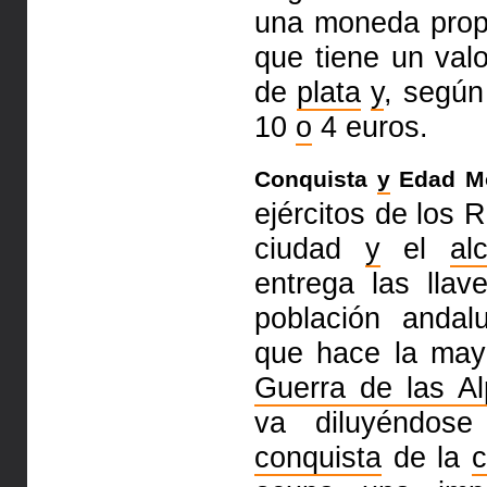
una moneda prop
que tiene un val
de
plata
y
, segú
10
o
4 euros.
Conquista
y
Edad Mo
ejércitos de los
ciudad
y
el
al
entrega
las llav
población anda
que hace la may
Guerra de las Al
va diluyéndose
conquista
de
la
c