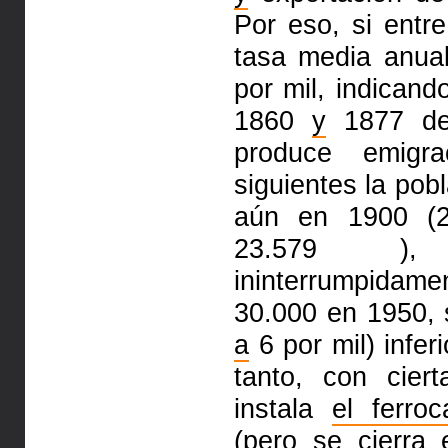
Por eso, si ent
tasa media anua
por mil,
indicando
1860
y
1877 de
produce emigr
siguientes la pob
aún en 1900 (
23.579 ),
ininterrumpidam
30.000 en 1950,
a
6 por mil) infer
tanto, con cier
instala
el ferroca
(pero se cierra