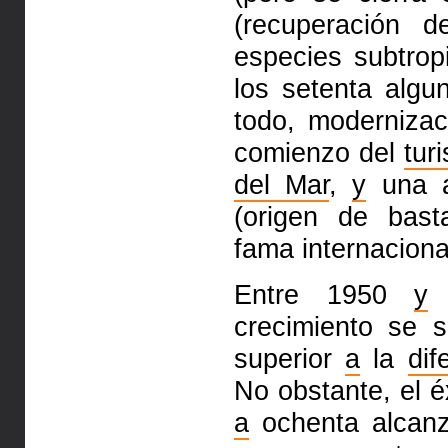
(recuperación d
especies subtrop
los setenta alg
todo,
modernizaci
comienzo del
tur
del Mar
,
y
una ac
(origen de
bast
fama internaciona
Entre 1950
y
1
crecimiento se
s
superior
a
la
dif
No obstante, el 
a
ochenta
alcan