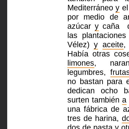
Mediterráneo
y
el
por medio de ar
azúcar
y
caña
d
las plantacione
Vélez)
y
aceite
,
Había otras cos
limones
, naran
legumbres,
fruta
no bastan para
dedican ocho 
surten también
a
una fábrica de a
tres de
harina,
d
dos
de pasta
y
ot